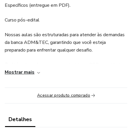
Específicos (entregue em PDF).
Curso pós-edital
Nossas aulas são estruturadas para atender às demandas
da banca ADM&TEC, garantindo que você esteja
preparado para enfrentar qualquer desafio.
📝 Além disso, fornecemos material em PDF, permitindo
Mostrar mais
que você aprofunde seus conhecimentos de forma flexível
e conveniente. Não deixe nada para trás na sua jornada
rumo à aprovação!
Acessar produto comprado
O nosso curso contém:
📝 AULAS TEÓRICAS
Detalhes