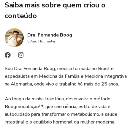
Saiba mais sobre quem criou o
benefícios e limitações; como evitar efeitos indesejados e
apoiar o corpo de forma integrativa;
conteúdo
quais nutrientes e estratégias favorecem o equilíbrio e
Dra. Fernanda Boog
previnem o “rebote”; como reencontrar uma relação mais
6 Ano Hotmarter
leve com o próprio corpo e com a comida.
Este não é apenas um material sobre emagrecimento, mas
sobre autonomia, clareza e autocuidado.
Sou Dra. Fernanda Boog, médica formada no Brasil e
especialista em Medicina da Família e Medicina Integrativa
O corpo muda quando a mente entende — e o caminho
na Alemanha, onde vivo e trabalho há mais de 25 anos.
Booglamour é aquele que une beleza, saúde e consciência.
Ao longo da minha trajetória, desenvolvi o método
Boogmodulação™, que une ciência, estilo de vida e
autocuidado para transformar o metabolismo, a saúde
intestinal e o equilíbrio hormonal da mulher moderna.