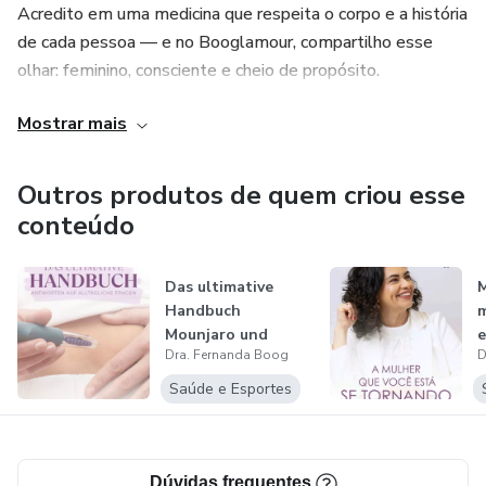
Acredito em uma medicina que respeita o corpo e a história
de cada pessoa — e no Booglamour, compartilho esse
olhar: feminino, consciente e cheio de propósito.
Mostrar mais
Meu trabalho é ajudar mulheres a reconectarem-se com o
próprio corpo, trazendo leveza e clareza ao caminho da
saúde e da beleza verdadeira.
Outros produtos de quem criou esse
conteúdo
Das ultimative
M
Handbuch
m
Mounjaro und
e
Dra. Fernanda Boog
D
Ozempic
Saúde e Esportes
Dúvidas frequentes