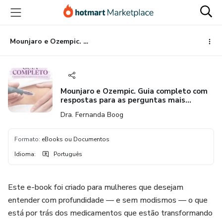
Ir
Ir
Ir
para
para
para
o
o
o
conteúdo
pagamento
rodapé
Mounjaro e Ozempic. Guia completo com respostas para as perguntas mais comuns
principal
Mounjaro e Ozempic. Guia completo com
respostas para as perguntas mais
comuns
Dra. Fernanda Boog
Formato
:
eBooks ou Documentos
Idioma
:
Português
Este e-book foi criado para mulheres que desejam
entender com profundidade — e sem modismos — o que
está por trás dos medicamentos que estão transformando