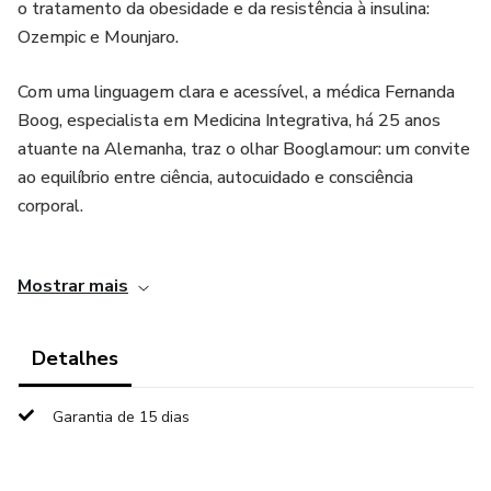
o tratamento da obesidade e da resistência à insulina:
Ozempic e Mounjaro.
Com uma linguagem clara e acessível, a médica Fernanda
Boog, especialista em Medicina Integrativa, há 25 anos
atuante na Alemanha, traz o olhar Booglamour: um convite
ao equilíbrio entre ciência, autocuidado e consciência
corporal.
Mais do que falar de fármacos, este guia mostra como o
Mostrar mais
uso dessas terapias pode ser inserido em um estilo de vida
inteligente, respeitando o ritmo do corpo e o papel
fundamental da alimentação, do sono, dos hormônios e da
Detalhes
saúde intestinal no processo de regulação metabólica.
Garantia de 15 dias
Você vai entender:
como funcionam Ozempic e Mounjaro e quais os seus reais