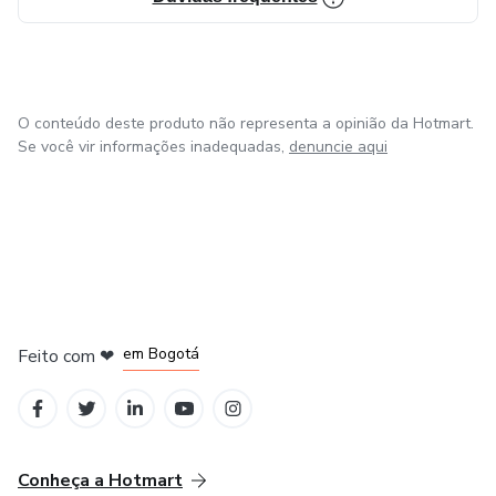
O conteúdo deste produto não representa a opinião da Hotmart.
Se você vir informações inadequadas,
denuncie aqui
em Amsterdam
em Madrid
em Bogotá
Feito com
❤
em Belo Horizonte
na Cidade do México
Conheça a Hotmart