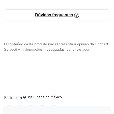
Dúvidas frequentes
O conteúdo deste produto não representa a opinião da Hotmart.
Se você vir informações inadequadas,
denuncie aqui
em Bogotá
em Amsterdam
em Madrid
na Cidade do México
Feito com
❤
em Belo Horizonte