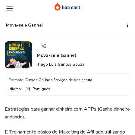
Ir
Ir
Ir
para
para
para
o
o
o
conteúdo
pagamento
rodapé
Mova-se e Ganhe!
principal
Mova-se e Ganhe!
Tiago Luís Santos Souza
Formato
:
Cursos Online e Serviços de Assinatura
Idioma
:
Português
Estratégias para ganhar dinheiro com APPs (Ganhe dinheiro
andando).
E Treinamento básico de Maketing de Afiliado utilizando