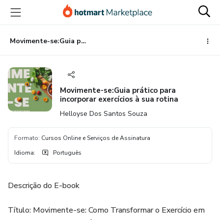
Ir
Ir
Ir
para
para
para
o
o
o
conteúdo
pagamento
rodapé
Movimente-se:Guia prático para incorporar exercícios à sua rotina
principal
Movimente-se:Guia prático para
incorporar exercícios à sua rotina
Helloyse Dos Santos Souza
Formato
:
Cursos Online e Serviços de Assinatura
Idioma
:
Português
Descrição do E-book
Título: Movimente-se: Como Transformar o Exercício em