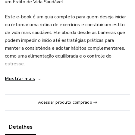
um Estilo de Vida Saudável
Este e-book é um guia completo para quem deseja iniciar
ou retomar uma rotina de exercícios e construir um estilo
de vida mais saudável. Ele aborda desde as barreiras que
podem impedir o início até estratégias práticas para
manter a consistência e adotar hábitos complementares,
como uma alimentação equilibrada e o controle do
estresse.
Mostrar mais
Ao longo dos capítulos, você aprenderá a planejar sua
rotina de forma eficaz, explorar exercícios simples para
iniciantes e evitar lesões com cuidados essenciais. Além
disso, descobrirá como integrar hábitos saudáveis em
Acessar produto comprado
todas as áreas da sua vida, transformando pequenos
passos em mudanças duradouras.
Detalhes
Se você quer dar o primeiro passo para cuidar da sua saúde,