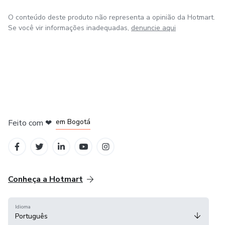
O conteúdo deste produto não representa a opinião da Hotmart.
Se você vir informações inadequadas,
denuncie aqui
em Amsterdam
em Madrid
em Bogotá
Feito com
❤
em Belo Horizonte
na Cidade do México
Conheça a Hotmart
Idioma
Português