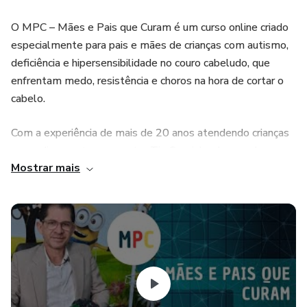
O MPC – Mães e Pais que Curam é um curso online criado
especialmente para pais e mães de crianças com autismo,
deficiência e hipersensibilidade no couro cabeludo, que
enfrentam medo, resistência e choros na hora de cortar o
cabelo.
Com a experiência de mais de 20 anos atendendo crianças
neuro divergentes, o mentor Tio Serginho desenvolveu um
Mostrar mais
método único, com 2 modelos simples de corte e 10
técnicas lúdicas que transformam esse momento em um
momento de afeto, conexão e segurança.