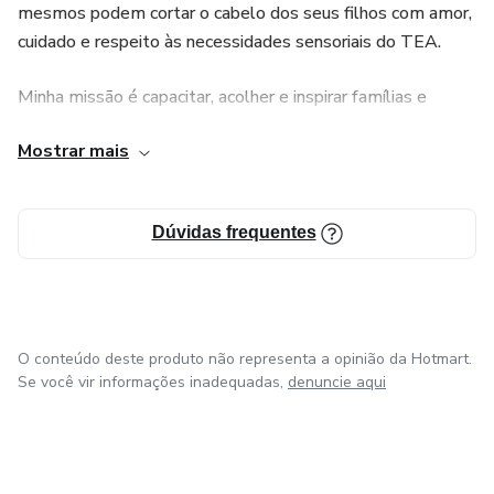
mesmos podem cortar o cabelo dos seus filhos com amor,
cuidado e respeito às necessidades sensoriais do TEA.
Minha missão é capacitar, acolher e inspirar famílias e
profissionais, promovendo autonomia, conexão e inclusão
Mostrar mais
através da barbearia.
Mais que cortes de cabelo, entrego experiência, afeto e
Dúvidas frequentes
transformação.
O conteúdo deste produto não representa a opinião da Hotmart.
Se você vir informações inadequadas,
denuncie aqui