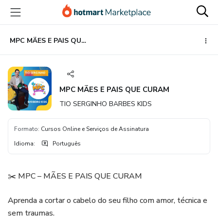
Ir
Ir
Ir
para
para
para
o
o
o
conteúdo
pagamento
rodapé
MPC MÃES E PAIS QUE CURAM
principal
MPC MÃES E PAIS QUE CURAM
TIO SERGINHO BARBES KIDS
Formato
:
Cursos Online e Serviços de Assinatura
Idioma
:
Português
✂️ MPC – MÃES E PAIS QUE CURAM
Aprenda a cortar o cabelo do seu filho com amor, técnica e
sem traumas.