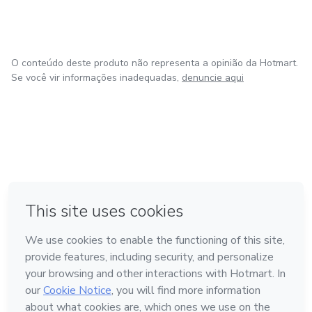
O conteúdo deste produto não representa a opinião da Hotmart.
Se você vir informações inadequadas,
denuncie aqui
em Amsterdam
em Madrid
em Bogotá
Feito com
❤
em Belo Horizonte
na Cidade do México
Conheça a Hotmart