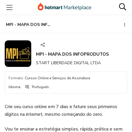
Ir
Ir
Ir
para
para
para
o
o
o
conteúdo
pagamento
rodapé
MPI - MAPA DOS INFOPRODUTOS
principal
MPI - MAPA DOS INFOPRODUTOS
START LIBERDADE DIGITAL LTDA
Formato
:
Cursos Online e Serviços de Assinatura
Idioma
:
Português
Crie seu curso online em 7 dias e fature seus primeiros
dígitos na internet, mesmo começando do zero.
Vou te ensinar a estratégia simples, rápida, prática e sem