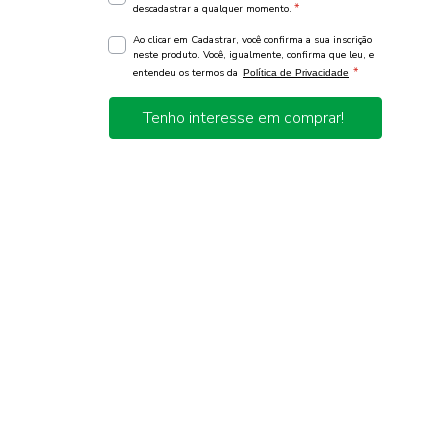
*
descadastrar a qualquer momento.
Ao clicar em Cadastrar, você confirma a sua inscrição
neste produto. Você, igualmente, confirma que leu, e
*
entendeu os termos da
Política de Privacidade
Tenho interesse em comprar!