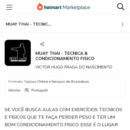
Ir
Ir
Ir
para
para
para
o
o
o
conteúdo
pagamento
rodapé
MUAY THAI - TECNICA & CONDICIONAMENTO FISICO
principal
MUAY THAI - TECNICA &
CONDICIONAMENTO FISICO
VICTOR HUGO FRAGA DO NASCIMENTO
Formato
:
Cursos Online e Serviços de Assinatura
Idioma
:
Português
SE VOCÊ BUSCA AULAS COM EXERCÍCIOS TECNICOS
E FISICOS QUE TE FAÇA PERDER PESO E TER UM
BOM CONDICIONAMENTO FISICO. ESSE É O LUGAR