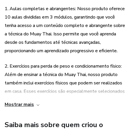
1. Aulas completas e abrangentes: Nosso produto oferece
10 aulas divididas em 3 módulos, garantindo que você
tenha acesso a um conteúdo completo e abrangente sobre
a técnica do Muay Thai. Isso permite que você aprenda
desde os fundamentos até técnicas avançadas,
proporcionando um aprendizado progressivo e eficiente.
2. Exercícios para perda de peso e condicionamento físico:
Além de ensinar a técnica do Muay Thai, nosso produto
também inclui exercícios físicos que podem ser realizados
em casa. Esses exercícios são especialmente selecionados
para ajudar na perda de peso, aliviar o estresse e melhorar
Mostrar mais
o condicionamento físico. Com isso, você terá a
oportunidade de alcançar seus objetivos de forma
Saiba mais sobre quem criou o
integrada, tanto em termos de habilidades técnicas quanto