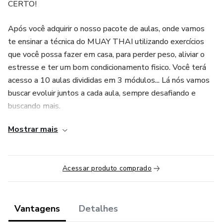
CERTO!
Após você adquirir o nosso pacote de aulas, onde vamos
te ensinar a técnica do MUAY THAI utilizando exercícios
que você possa fazer em casa, para perder peso, aliviar o
estresse e ter um bom condicionamento fisico. Você terá
acesso a 10 aulas divididas em 3 módulos... Lá nós vamos
buscar evoluir juntos a cada aula, sempre desafiando e
buscando mais.
Mostrar mais
O nosso objetivo é que você termine esse curso, sabendo a
verdadeira técnica do Muay thai, perca peso, relaxe e
esteja com um condicionamento fisico ótimo.
Acessar produto comprado
Vantagens
Detalhes