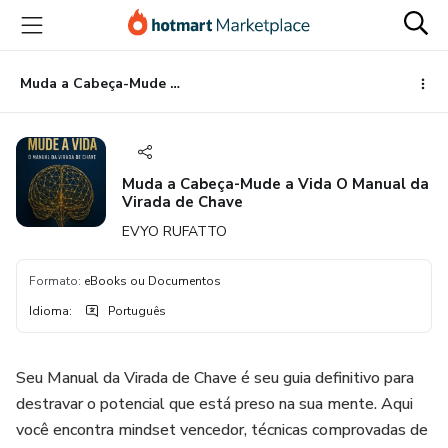
Ir
Ir
Ir
para
para
para
o
o
o
conteúdo
pagamento
rodapé
Muda a Cabeça-Mude a Vida O Manual da Virada de Chave
principal
Muda a Cabeça-Mude a Vida O Manual da
Virada de Chave
EVYO RUFATTO
Formato
:
eBooks ou Documentos
Idioma
:
Português
Seu Manual da Virada de Chave é seu guia definitivo para
destravar o potencial que está preso na sua mente. Aqui
você encontra mindset vencedor, técnicas comprovadas de