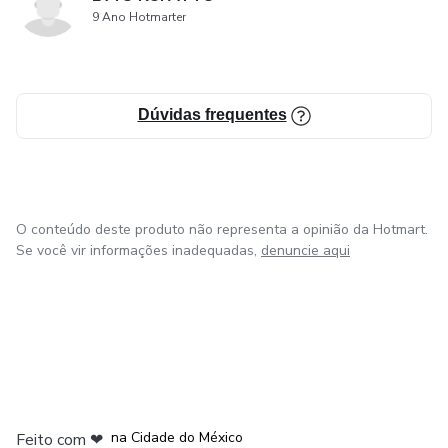
9 Ano Hotmarter
Dúvidas frequentes
O conteúdo deste produto não representa a opinião da Hotmart.
Se você vir informações inadequadas,
denuncie aqui
em Bogotá
em Amsterdam
em Madrid
na Cidade do México
Feito com
❤