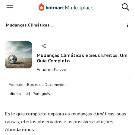
Ir
Ir
Ir
para
para
para
o
o
o
conteúdo
pagamento
rodapé
Mudanças Climáticas e Seus Efeitos: Um Guia Completo
principal
Mudanças Climáticas e Seus Efeitos: Um
Guia Completo
Eduardo Piazza
Formato
:
eBooks ou Documentos
Idioma
:
Português
Este guia completo explora as mudanças climáticas, suas
causas, efeitos observados e as possíveis soluções.
Abordaremos