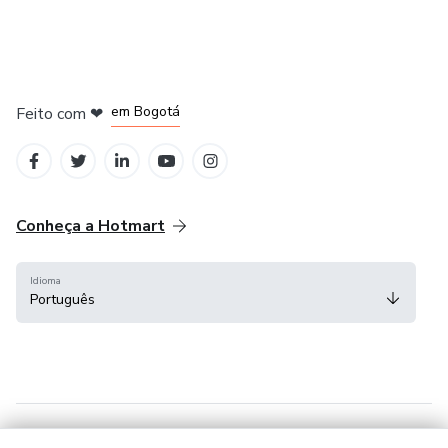
em Amsterdam
em Madrid
em Bogotá
Feito com
❤
em Belo Horizonte
na Cidade do México
Conheça a Hotmart
Idioma
Português