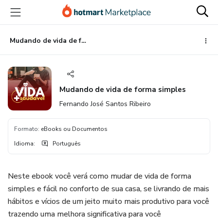
Ir
Ir
Ir
para
para
para
o
o
o
conteúdo
pagamento
rodapé
Mudando de vida de forma simples
principal
Mudando de vida de forma simples
Fernando José Santos Ribeiro
Formato
:
eBooks ou Documentos
Idioma
:
Português
Neste ebook você verá como mudar de vida de forma
simples e fácil no conforto de sua casa, se livrando de mais
hábitos e vícios de um jeito muito mais produtivo para você
trazendo uma melhora significativa para você