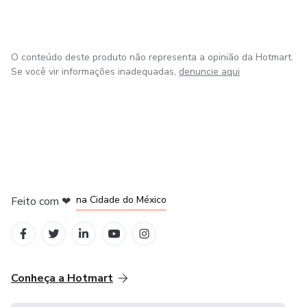
O conteúdo deste produto não representa a opinião da Hotmart.
Se você vir informações inadequadas,
denuncie aqui
em Bogotá
em Amsterdam
em Madrid
na Cidade do México
Feito com
❤
em Belo Horizonte
Conheça a Hotmart