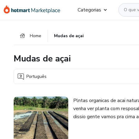
Ir
Ir
Ir
Categorias
para
para
para
o
o
o
conteúdo
pagamento
rodapé
Home
Mudas de açai
principal
Mudas de açai
Português
Plntas organicas de acai nat
venha ver planta com resposa
dissio gente vamos pra cima 