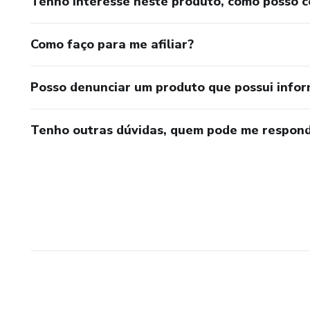
Tenho interesse neste produto, como posso 
Como faço para me afiliar?
Posso denunciar um produto que possui info
Tenho outras dúvidas, quem pode me respond