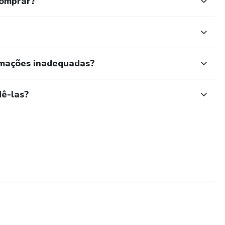
comprar?
rmações inadequadas?
ê-las?