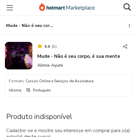
Ir
Ir
Ir
para
para
para
o
o
o
conteúdo
pagamento
rodapé
Mude - Não é seu corpo, é sua mente
principal
5.0
(
1
)
Mude - Não é seu corpo, é sua mente
Alinne Ayumi
Formato
:
Cursos Online e Serviços de Assinatura
Idioma
:
Português
Produto indisponível
Cadastre-se e mostre seu interesse em comprar para o(a)
autor(a) deste curso!