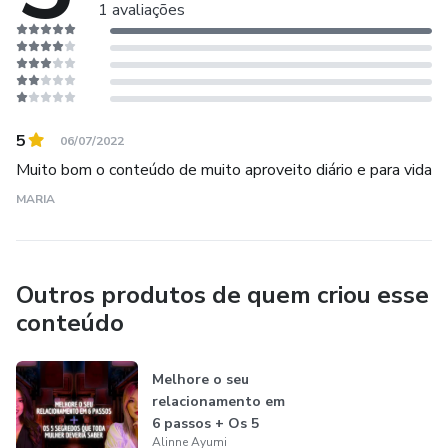
1 avaliações
5
06/07/2022
Muito bom o conteúdo de muito aproveito diário e para vida
MARIA
Outros produtos de quem criou esse
conteúdo
Melhore o seu
relacionamento em
6 passos + Os 5
Alinne Ayumi
segredos que...