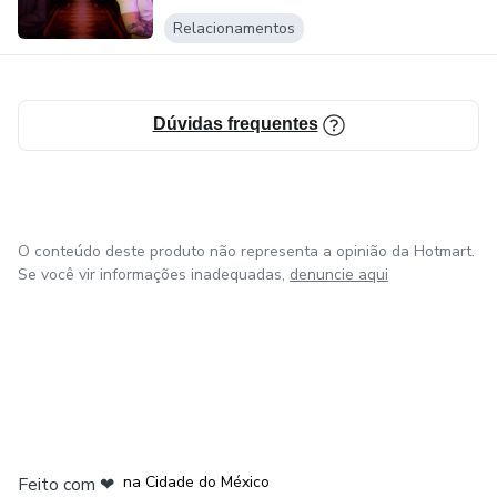
Relacionamentos
Dúvidas frequentes
O conteúdo deste produto não representa a opinião da Hotmart.
Se você vir informações inadequadas,
denuncie aqui
em Bogotá
em Amsterdam
em Madrid
na Cidade do México
Feito com
❤