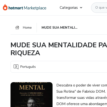
Ir
Ir
Ir
Categorias
para
para
para
o
o
o
conteúdo
pagamento
rodapé
Home
MUDE SUA MENTALIDADE PARA ABRIR AS PORTAS PARA RIQUEZA
principal
MUDE SUA MENTALIDADE PA
RIQUEZA
Português
Descubra o poder de viver co
Sua Rotina" de Fabricio DOM. 
transformar suas vidas através 
DOM oferece uma abordagem pr