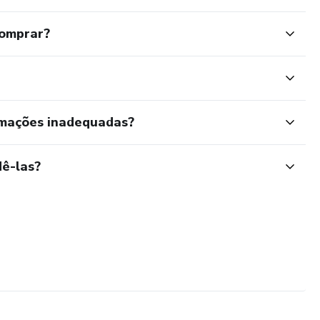
comprar?
rmações inadequadas?
ê-las?