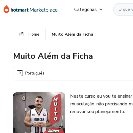
Ir
Ir
Ir
Categorias
para
para
para
o
o
o
conteúdo
pagamento
rodapé
Home
Muito Além da Ficha
principal
Muito Além da Ficha
Português
Neste curso eu vou te ensinar a
musculação, não precisando mai
renovar seu planejamento.