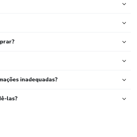
mprar?
rmações inadequadas?
ê-las?