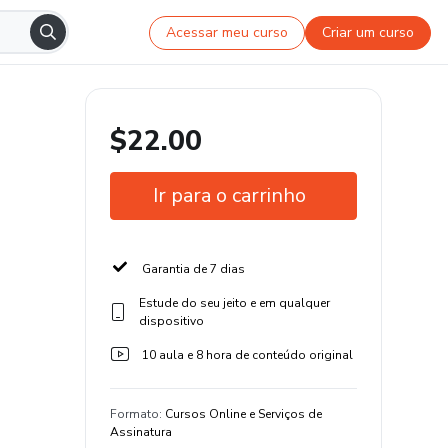
Acessar meu curso
Criar um curso
$22.00
Ir para o carrinho
Garantia de 7 dias
Estude do seu jeito e em qualquer
dispositivo
10 aula e 8 hora de conteúdo original
Formato
:
Cursos Online e Serviços de
Assinatura