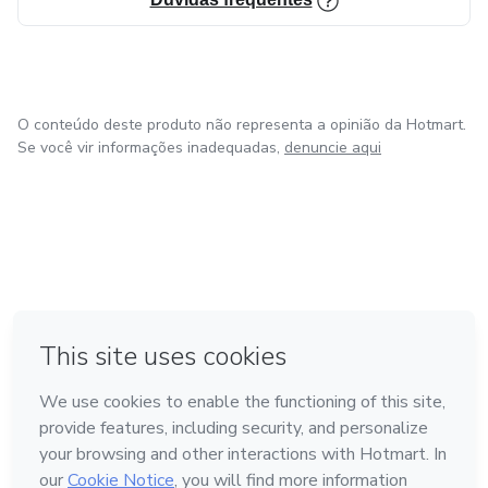
O conteúdo deste produto não representa a opinião da Hotmart.
Se você vir informações inadequadas,
denuncie aqui
em Amsterdam
em Madrid
em Bogotá
Feito com
❤
em Belo Horizonte
na Cidade do México
Conheça a Hotmart