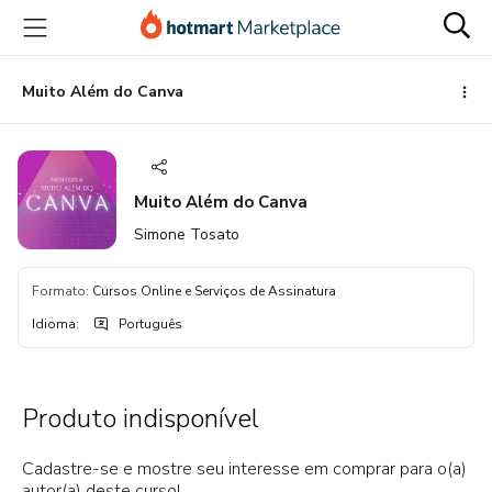
Ir
Ir
Ir
para
para
para
o
o
o
conteúdo
pagamento
rodapé
Muito Além do Canva
principal
Muito Além do Canva
Simone Tosato
Formato
:
Cursos Online e Serviços de Assinatura
Idioma
:
Português
Produto indisponível
Cadastre-se e mostre seu interesse em comprar para o(a)
autor(a) deste curso!