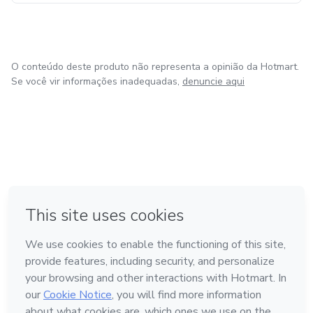
O conteúdo deste produto não representa a opinião da Hotmart.
Se você vir informações inadequadas,
denuncie aqui
em Madrid
em Amsterdam
Feito com
❤
em Belo Horizonte
na Cidade do México
em Bogotá
Conheça a Hotmart