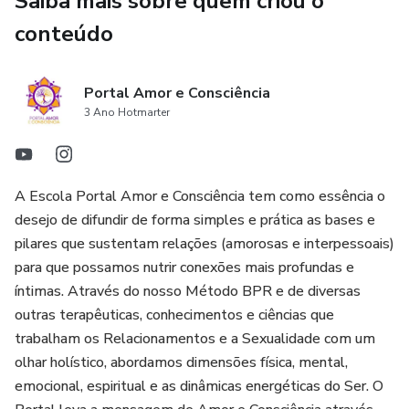
Saiba mais sobre quem criou o
Meditações Vibracionais
conteúdo
Massagem Tântrica dos 4 Elementos Corporal
Portal Amor e Consciência
Massagem Tântrica dos 4 Elementos Íntima Feminina e
3 Ano Hotmarter
Masculina...
Nesse curso totalmente vivencial vamos não só te
A Escola Portal Amor e Consciência tem como essência o
explicar, mas te mostrar passo a passo como se faz, em
desejo de difundir de forma simples e prática as bases e
Corpos de Verdade, te ensinando as melhores práticas,
pilares que sustentam relações (amorosas e interpessoais)
equipamentos e produtos, o que usar e o que não usar.
para que possamos nutrir conexões mais profundas e
íntimas. Através do nosso Método BPR e de diversas
Essa Jornada será conduzida pelos Terapeutas, Mestres e
outras terapêuticas, conhecimentos e ciências que
Diretores do Portal Amor e Consciência, Cleyton Sales e
trabalham os Relacionamentos e a Sexualidade com um
Jady Souza, referências da Terapia Sexual com olhar
olhar holístico, abordamos dimensões física, mental,
Tântrico no Brasil, e que como um casal, trazem todo o
emocional, espiritual e as dinâmicas energéticas do Ser. O
Amor e Consciência para uma prática profunda que vai tocar