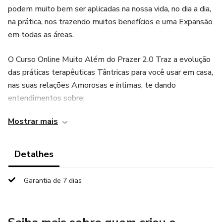
podem muito bem ser aplicadas na nossa vida, no dia a dia,
na prática, nos trazendo muitos benefícios e uma Expansão
em todas as áreas.
O Curso Online Muito Além do Prazer 2.0 Traz a evolução
das práticas terapêuticas Tântricas para você usar em casa,
nas suas relações Amorosas e íntimas, te dando
entendimentos sobre;
Mostrar mais
As Bases e Pilares do Tantra e aplicação nos
Relacionamentos;
Detalhes
Os 7 Pilares do Prazer
Garantia de 7 dias
Os 5 Níveis de Intimidade
As 5 Respirações Tântricas