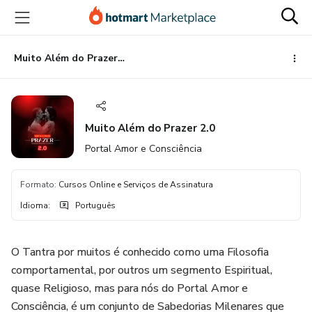
Ir
Ir
Ir
para
para
para
o
o
o
conteúdo
pagamento
rodapé
Muito Além do Prazer 2.0
principal
Muito Além do Prazer 2.0
Portal Amor e Consciência
Formato
:
Cursos Online e Serviços de Assinatura
Idioma
:
Português
O Tantra por muitos é conhecido como uma Filosofia
comportamental, por outros um segmento Espiritual,
quase Religioso, mas para nós do Portal Amor e
Consciência, é um conjunto de Sabedorias Milenares que