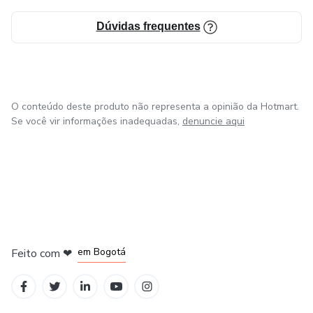
Dúvidas frequentes
O conteúdo deste produto não representa a opinião da Hotmart.
Se você vir informações inadequadas,
denuncie aqui
em Amsterdam
em Madrid
em Bogotá
Feito com
❤
em Belo Horizonte
na Cidade do México