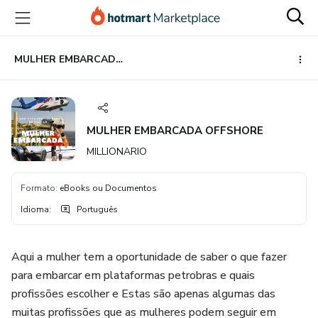
Ir
Ir
Ir
para
para
para
o
o
o
conteúdo
pagamento
rodapé
MULHER EMBARCADA OFFSHORE
principal
MULHER EMBARCADA OFFSHORE
MILLIONARIO
Formato
:
eBooks ou Documentos
Idioma
:
Português
Aqui a mulher tem a oportunidade de saber o que fazer
para embarcar em plataformas petrobras e quais
profissões escolher e Estas são apenas algumas das
muitas profissões que as mulheres podem seguir em