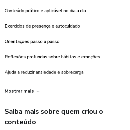
mesma
Conteúdo prático e aplicável no dia a dia
🌸 Você não precisa esperar que a vida desacelere pra se
escolher.
Exercícios de presença e autocuidado
Com pequenos passos, é possível viver com mais calma,
Orientações passo a passo
verdade e leveza.
Reflexões profundas sobre hábitos e emoções
✨ O que você vai encontrar no e-book:
Ajuda a reduzir ansiedade e sobrecarga
✔️ Práticas diárias de presença e reconexão
Pode ser lido no seu tempo, no seu ritmo
✔️ Exercícios de respiração e escrita terapêutica
Mostrar mais
Acessível em qualquer dispositivo
✔️ Reflexões que transformam o jeito de se olhar
Saiba mais sobre quem criou o
Pode ser impresso
✔️ Sugestões de rituais simples que cabem na sua rotina
conteúdo