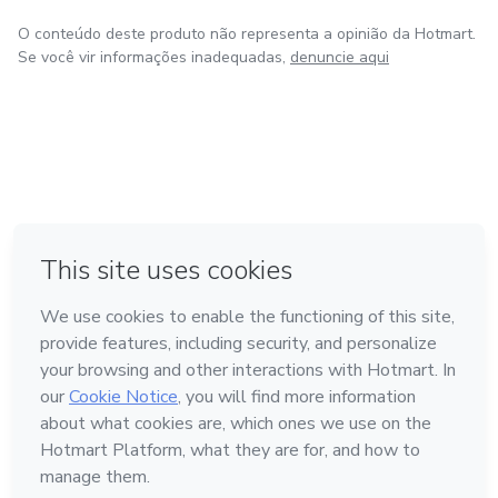
O conteúdo deste produto não representa a opinião da Hotmart.
Se você vir informações inadequadas,
denuncie aqui
em Amsterdam
em Madrid
em Bogotá
Feito com
❤
em Belo Horizonte
na Cidade do México
Conheça a Hotmart
Idioma
Português