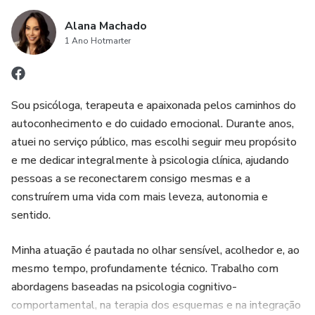
Um convite diário para voltar pra si mesma
📖 Mulher, Respira é um presente que você se dá.
Alana Machado
1 Ano Hotmarter
Um caminho pra lembrar que você pode voltar pra si
sempre que precisar.
🌿 Comece hoje mesmo.
Sou psicóloga, terapeuta e apaixonada pelos caminhos do
autoconhecimento e do cuidado emocional. Durante anos,
Transforme sua forma de viver e se acolher, um respiro por
atuei no serviço público, mas escolhi seguir meu propósito
vez.
e me dedicar integralmente à psicologia clínica, ajudando
pessoas a se reconectarem consigo mesmas e a
construírem uma vida com mais leveza, autonomia e
sentido.
Minha atuação é pautada no olhar sensível, acolhedor e, ao
mesmo tempo, profundamente técnico. Trabalho com
abordagens baseadas na psicologia cognitivo-
comportamental, na terapia dos esquemas e na integração