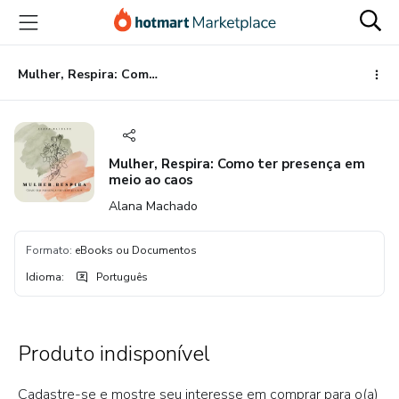
Ir
Ir
Ir
para
para
para
o
o
o
conteúdo
pagamento
rodapé
Mulher, Respira: Como ter presença em meio ao caos
principal
Mulher, Respira: Como ter presença em
meio ao caos
Alana Machado
Formato
:
eBooks ou Documentos
Idioma
:
Português
Produto indisponível
Cadastre-se e mostre seu interesse em comprar para o(a)