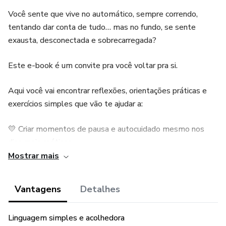
Você sente que vive no automático, sempre correndo,
tentando dar conta de tudo… mas no fundo, se sente
exausta, desconectada e sobrecarregada?
Este e-book é um convite pra você voltar pra si.
Aqui você vai encontrar reflexões, orientações práticas e
exercícios simples que vão te ajudar a:
💛 Criar momentos de pausa e autocuidado mesmo nos
dias mais caóticos
Mostrar mais
💛 Desenvolver presença e consciência emocional
Vantagens
Detalhes
💛 Reconhecer suas necessidades e respeitar seus limites
💛 Retomar seu centro e fortalecer sua relação consigo
Linguagem simples e acolhedora