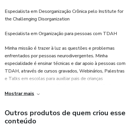
Especialista em Desorganização Crônica pelo Institute for
the Challenging Disorganization
Especialista em Organização para pessoas com TDAH
Minha missão é trazer à luz as questões e problemas
enfrentados por pessoas neurodivergentes. Minha
especialidade é ensinar técnicas e dar apoio à pessoas com
TDAH, através de cursos gravados, Webinários, Palestras
e Talks em escolas para auxiliar pais de crianças
neurodivergentes, na criação de uma rotina saudável.
Mostrar mais
Sou coautora do livro Personal Organizer 2, onde escrevi
sobre Organização Empática. Também, coautora no livro
Outros produtos de quem criou esse
As Donas da P**ra Toda, como o artigo, as 3 Esferas da
conteúdo
organização.