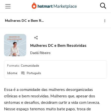
Ir
Ir
Ir
para
para
para
o
o
o
conteúdo
pagamento
rodapé
Mulheres DC e Bem Resolvidas
principal
Mulheres DC e Bem Resolvidas
Dadá Ribeiro
Formato
:
Comunidade
Idioma
:
Português
Essa é a comunidade das mulheres desorganizadas
crônicas e bem resolvidas. Mulheres que, apesar dos
sintomas e desafios, decidiram curtir a vida com leveza.
Nesse espaço teremos muito bate papo, troca de