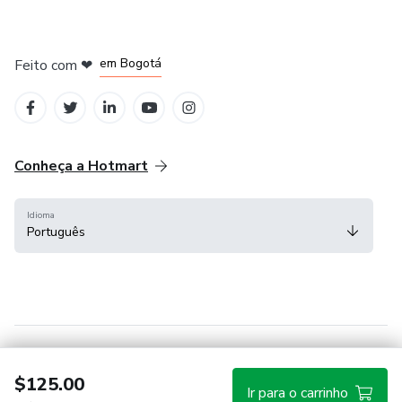
em Amsterdam
em Madrid
em Bogotá
Feito com
❤
em Belo Horizonte
na Cidade do México
Conheça a Hotmart
Idioma
Português
Central de ajuda
Termos
Privacidade
Cookies
$125.00
Ir para o carrinho