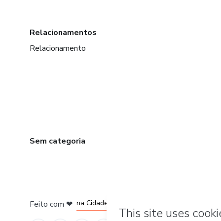
Relacionamentos
Relacionamento
Sem categoria
em Bogotá
em Amsterdam
em Madrid
na Cidade do México
Feito com
❤
em Belo Horizonte