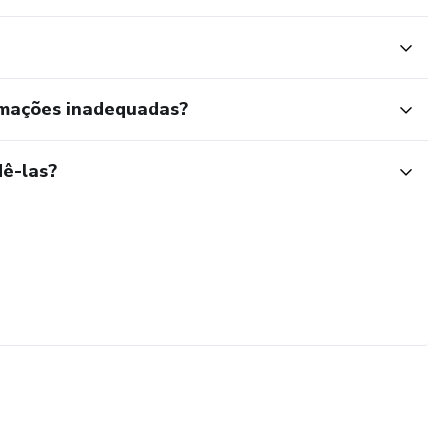
rmações inadequadas?
ê-las?