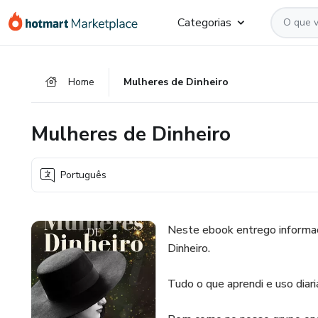
Ir
Ir
Ir
Categorias
para
para
para
o
o
o
conteúdo
pagamento
rodapé
Home
Mulheres de Dinheiro
principal
Mulheres de Dinheiro
Português
Neste ebook entrego informaç
Dinheiro.
Tudo o que aprendi e uso diar