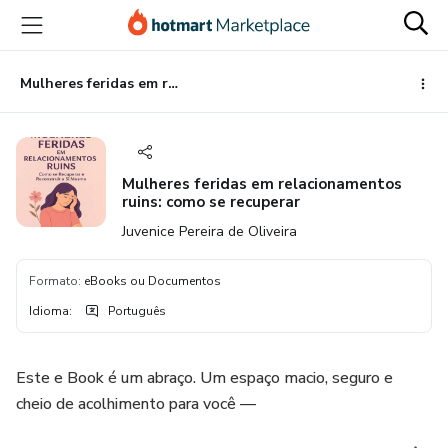
Ir
Ir
Ir
para
para
para
o
o
o
conteúdo
pagamento
rodapé
Mulheres feridas em relacionamentos ruins: como se recuperar
principal
Mulheres feridas em relacionamentos
ruins: como se recuperar
Juvenice Pereira de Oliveira
Formato
:
eBooks ou Documentos
Idioma
:
Português
Este e Book é um abraço. Um espaço macio, seguro e
cheio de acolhimento para você —