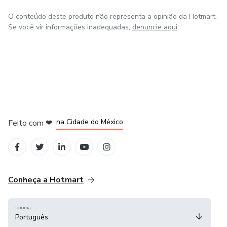
O conteúdo deste produto não representa a opinião da Hotmart.
Se você vir informações inadequadas,
denuncie aqui
em Bogotá
em Amsterdam
em Madrid
na Cidade do México
Feito com
❤
em Belo Horizonte
Conheça a Hotmart
Idioma
Português