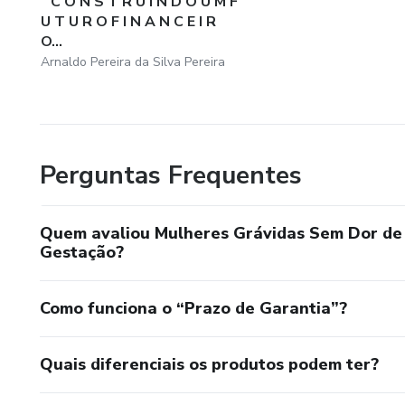
" C O N S T R U I N D O U M F
U T U R O F I N A N C E I R
O...
Arnaldo Pereira da Silva Pereira
Perguntas Frequentes
Quem avaliou Mulheres Grávidas Sem Dor de 
Gestação?
Como funciona o “Prazo de Garantia”?
Quais diferenciais os produtos podem ter?