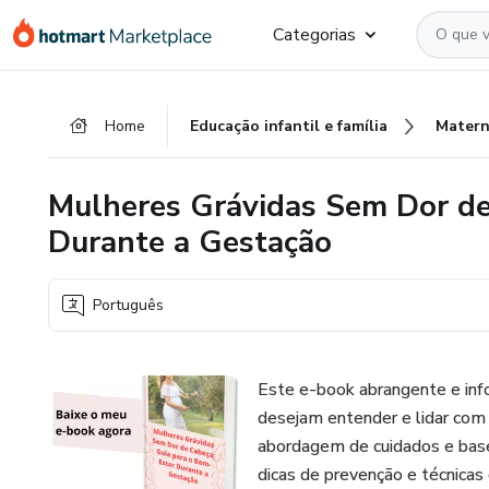
Ir
Ir
Ir
Categorias
para
para
para
o
o
o
conteúdo
pagamento
rodapé
Home
Educação infantil e família
Matern
principal
Mulheres Grávidas Sem Dor de
Durante a Gestação
Português
Este e-book abrangente e info
desejam entender e lidar com
abordagem de cuidados e basea
dicas de prevenção e técnicas 