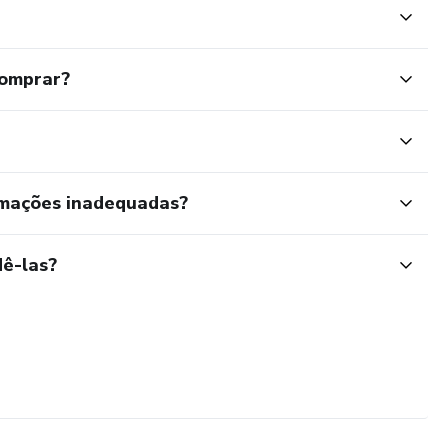
comprar?
rmações inadequadas?
ê-las?