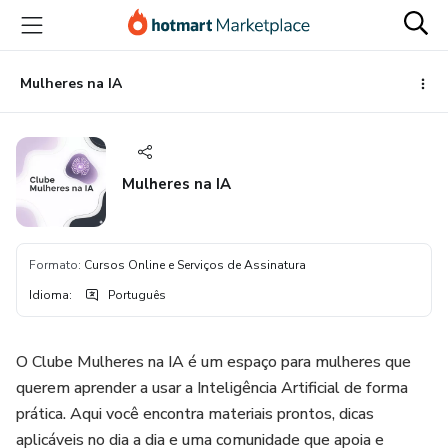
Ir
Ir
Ir
para
para
para
o
o
o
conteúdo
pagamento
rodapé
Mulheres na IA
principal
Mulheres na IA
Formato
:
Cursos Online e Serviços de Assinatura
Idioma
:
Português
O Clube Mulheres na IA é um espaço para mulheres que
querem aprender a usar a Inteligência Artificial de forma
prática. Aqui você encontra materiais prontos, dicas
aplicáveis no dia a dia e uma comunidade que apoia e