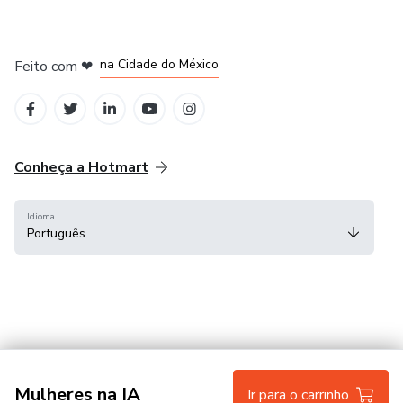
em Bogotá
em Amsterdam
em Madrid
na Cidade do México
Feito com
❤
em Belo Horizonte
Conheça a Hotmart
Idioma
Português
Central de ajuda
Termos
Privacidade
Cookies
Mulheres na IA
Ir para o carrinho