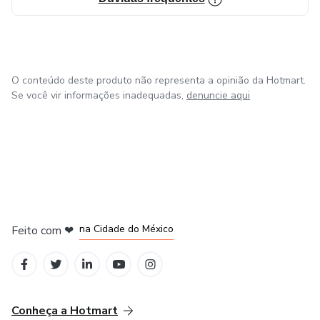
O conteúdo deste produto não representa a opinião da Hotmart.
Se você vir informações inadequadas,
denuncie aqui
em Bogotá
em Amsterdam
em Madrid
na Cidade do México
Feito com
❤
em Belo Horizonte
Conheça a Hotmart