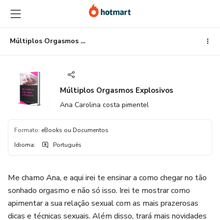
Ir
Ir
Ir
para
para
para
o
o
o
conteúdo
pagamento
rodapé
Múltiplos Orgasmos Explosivos
principal
Múltiplos Orgasmos Explosivos
Ana Carolina costa pimentel
Formato
:
eBooks ou Documentos
Idioma
:
Português
Me chamo Ana, e aqui irei te ensinar a como chegar no tão
sonhado orgasmo e não só isso. Irei te mostrar como
apimentar a sua relação sexual com as mais prazerosas
dicas e técnicas sexuais. Além disso, trará mais novidades