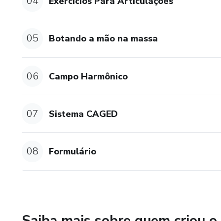
04
Exercícios Para Articulações
05
Botando a mão na massa
06
Campo Harmônico
07
Sistema CAGED
08
Formulário
Saiba mais sobre quem criou o