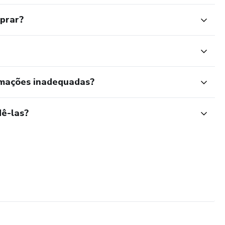
mprar?
rmações inadequadas?
ê-las?