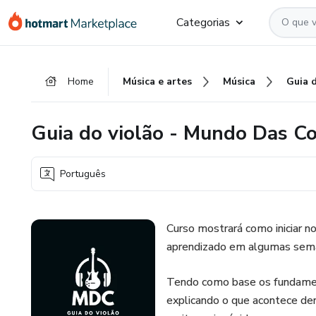
Ir
Ir
Ir
Categorias
para
para
para
o
o
o
conteúdo
pagamento
rodapé
Home
Música e artes
Música
principal
Guia do violão - Mundo Das C
Português
Curso mostrará como iniciar no
aprendizado em algumas sem
Tendo como base os fundamento
explicando o que acontece den