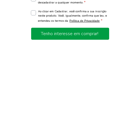
*
descadastrar a qualquer momento.
Ao clicar em Cadastrar, você confirma a sua inscrição
neste produto. Você, igualmente, confirma que leu, e
*
entendeu os termos da
Política de Privacidade
Tenho interesse em comprar!