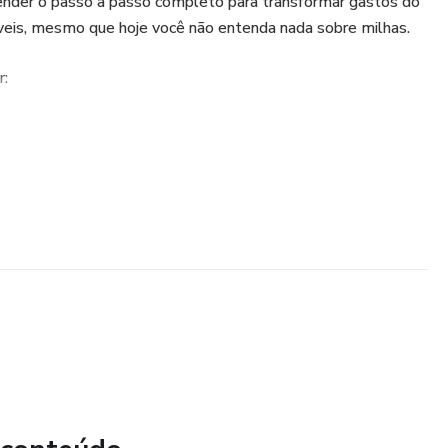
ender o passo a passo completo para transformar gastos do
íveis, mesmo que hoje você não entenda nada sobre milhas.
r:
rma rápida e inteligente
experientes usam para pagar menos nas passagens
tiplicar suas milhas com segurança
m milhares de pessoas perderem dinheiro
milhas em uma fonte de lucro extra
er viajar mais, economizar muito e aproveitar oportunidades