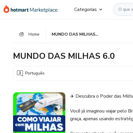
Ir
Ir
Ir
Categorias
para
para
para
o
o
o
conteúdo
pagamento
rodapé
Home
MUNDO DAS MILHAS 6.0
principal
MUNDO DAS MILHAS 6.0
Português
✈️ Descubra o Poder das Milh
Você já imaginou viajar pelo B
graça, apenas usando estraté