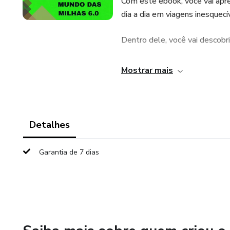
Com este ebook, você vai apr
dia a dia em viagens inesquec
Dentro dele, você vai descobri
✔ Como acumular milhas de fo
Mostrar mais
✔ Estratégias que viajantes 
✔ Como comprar, vender e mul
Detalhes
✔ Como evitar erros que faze
Garantia de 7 dias
✔ Técnicas para transformar 
Este curso é para você que qu
que poucos conhecem.