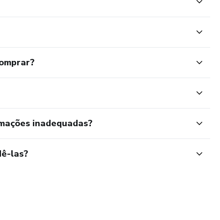
comprar?
rmações inadequadas?
ê-las?