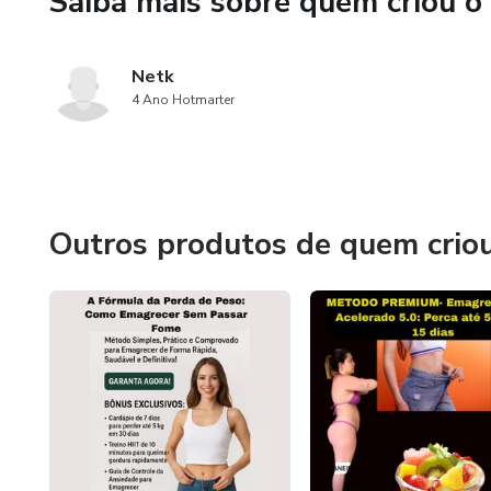
Saiba mais sobre quem criou o
Não é apenas conteúdo — é u
📘 Comece hoje e descubra que
Netk
4 Ano Hotmarter
Outros produtos de quem crio