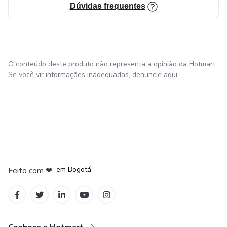
Dúvidas frequentes
O conteúdo deste produto não representa a opinião da Hotmart.
Se você vir informações inadequadas,
denuncie aqui
em Amsterdam
em Madrid
em Bogotá
Feito com
❤
em Belo Horizonte
na Cidade do México