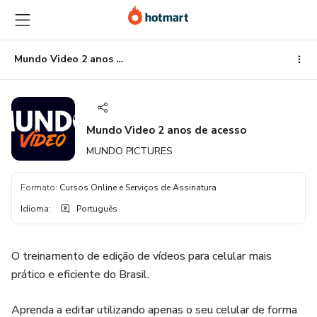
Ir
Ir
Ir
para
para
para
o
o
o
conteúdo
pagamento
rodapé
Mundo Video 2 anos de acesso
principal
Mundo Video 2 anos de acesso
MUNDO PICTURES
Formato
:
Cursos Online e Serviços de Assinatura
Idioma
:
Português
O treinamento de edição de vídeos para celular mais
prático e eficiente do Brasil.
Aprenda a editar utilizando apenas o seu celular de forma