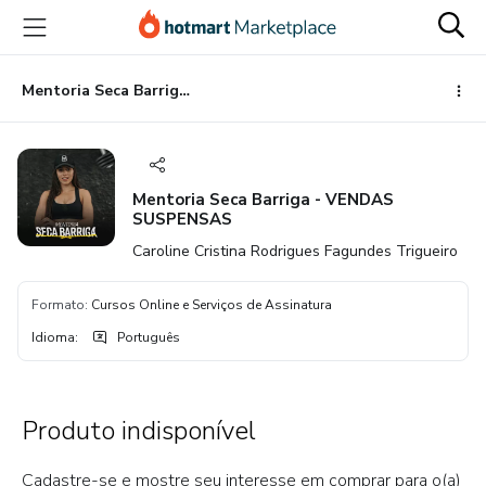
Ir
Ir
Ir
para
para
para
o
o
o
conteúdo
pagamento
rodapé
Mentoria Seca Barriga - VENDAS SUSPENSAS
principal
Mentoria Seca Barriga - VENDAS
SUSPENSAS
Caroline Cristina Rodrigues Fagundes Trigueiro
Formato
:
Cursos Online e Serviços de Assinatura
Idioma
:
Português
Produto indisponível
Cadastre-se e mostre seu interesse em comprar para o(a)