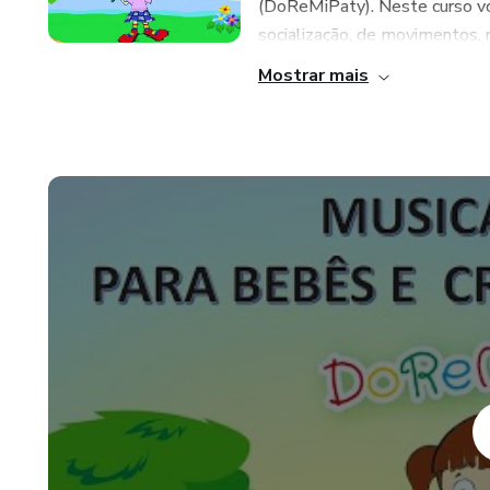
(DoReMiPaty). Neste curso voc
socialização, de movimentos, re
Mostrar mais