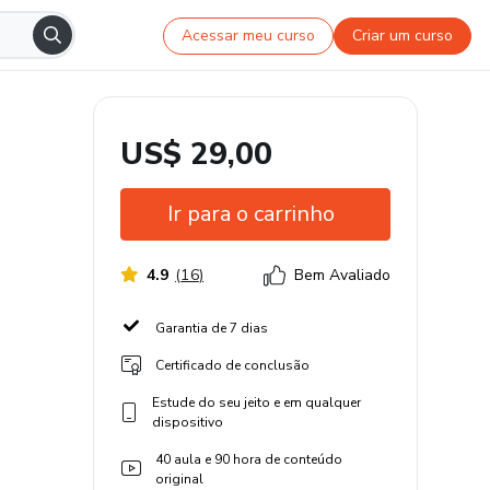
Acessar meu curso
Criar um curso
US$ 29,00
Ir para o carrinho
4.9
(
16
)
Bem Avaliado
Garantia de 7 dias
Certificado de conclusão
Estude do seu jeito e em qualquer
dispositivo
40 aula e 90 hora de conteúdo
original