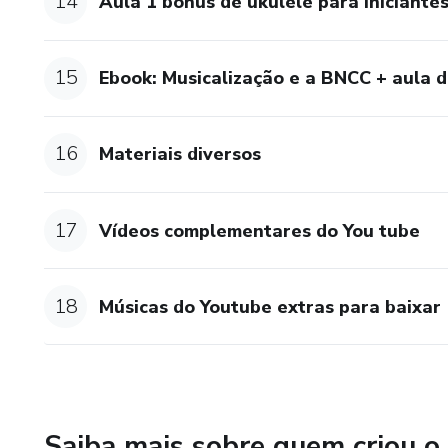
14
Aula 1 bônus de ukulele para iniciante
15
Ebook: Musicalização e a BNCC + aula 
16
Materiais diversos
17
Vídeos complementares do You tube
18
Músicas do Youtube extras para baixar 
Saiba mais sobre quem criou o