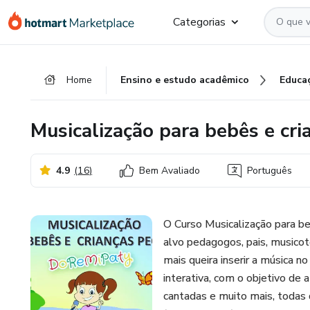
Ir
Ir
Ir
Categorias
para
para
para
o
o
o
conteúdo
pagamento
rodapé
Home
Ensino e estudo acadêmico
Educa
principal
Musicalização para bebês e c
4.9
(
16
)
Bem Avaliado
Português
O Curso Musicalização para b
alvo pedagogos, pais, musico
mais queira inserir a música n
interativa, com o objetivo de a
cantadas e muito mais, todas d