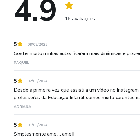
4.9
16 avaliações
5
09/02/2025
Gostei muito minhas aulas ficaram mais dinâmicas e praze
RAQUEL
5
02/03/2024
Desde a primeira vez que assisti a um vídeo no Instagram
professores da Educação Infantil somos muito carentes na 
ADRIANA
5
01/03/2024
Simplesmente amei… ameiii