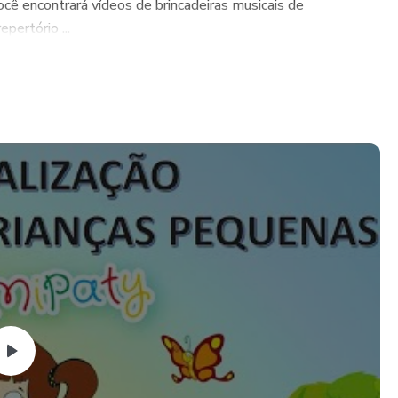
ê encontrará vídeos de brincadeiras musicais de
pertório ...