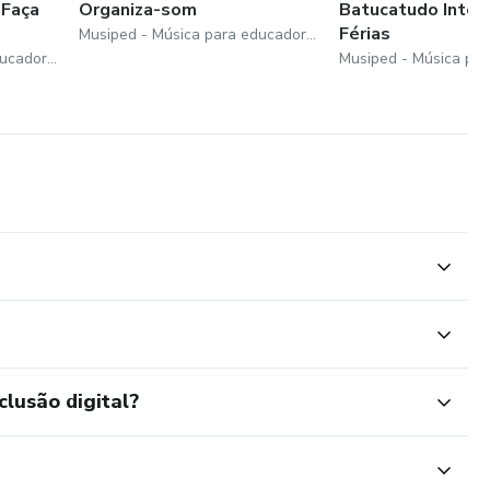
 Faça
Organiza-som
Batucatudo Inten
Férias
Musiped - Música para educadores
Musiped - Música para educadores
clusão digital?