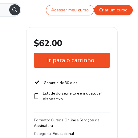
Acessar meu curso
Criar um curso
$62.00
Ir para o carrinho
Garantia de 30 dias
Estude do seu jeito e em qualquer
dispositivo
Formato
:
Cursos Online e Serviços de
Assinatura
Categoria
:
Educacional