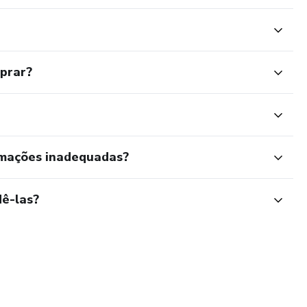
mprar?
rmações inadequadas?
ê-las?