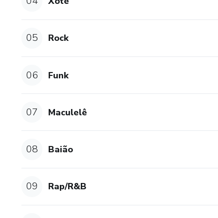
04
Xote
05
Rock
06
Funk
07
Maculelê
08
Baião
09
Rap/R&B