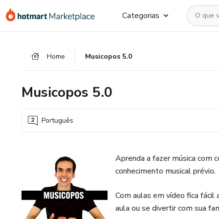
Ir
Ir
Ir
Categorias
para
para
para
o
o
o
conteúdo
pagamento
rodapé
Home
Musicopos 5.0
principal
Musicopos 5.0
Português
Aprenda a fazer música com c
conhecimento musical prévio.
Com aulas em vídeo fica fácil
aula ou se divertir com sua fam