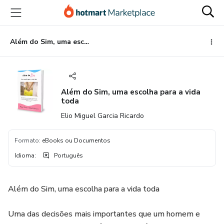
Ir
Ir
Ir
para
para
para
o
o
o
conteúdo
pagamento
rodapé
Além do Sim, uma escolha para a vida toda
principal
Além do Sim, uma escolha para a vida
toda
Elio Miguel Garcia Ricardo
Formato
:
eBooks ou Documentos
Idioma
:
Português
Além do Sim, uma escolha para a vida toda
Uma das decisões mais importantes que um homem e