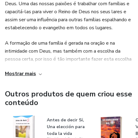
Deus. Uma das nossas paixões é trabalhar com famílias e
capacitá-las para viver o Reino de Deus nos seus lares e
assim ser uma influência para outras famílias espalhando e
estabelecendo o evangelho em todos os lugares.
A formação de uma família é gerada na oração e na
intimidade com Deus, mas também com a escolha da
pessoa certa, por isso é tão importante fazer esta escolha
no temor de Deus e sempre guiada pelo seu Espírito
Mostrar mais
Santo e pela sua Palavra. É muito importante, nestos
tempos, que ás famílias tenham um fundamento sólido e
bíblico para poder enfrentar os desafíos que a cultura e a
Outros produtos de quem criou esse
sociedade nos impõem hoje.
conteúdo
É nosso maior desejo gerar famílias apaixonadas por Deus
Antes de decir Sí,
G
que se apaixonem e alcancem outras famílias.
Una elección para
V
toda la vida
B