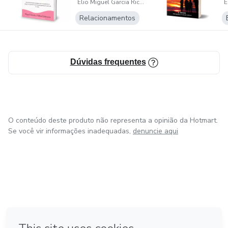
Elio Miguel Garcia Ricardo
e
Relacionamentos
Dúvidas frequentes
O conteúdo deste produto não representa a opinião da Hotmart.
Se você vir informações inadequadas,
denuncie aqui
em Amsterdam
em Madrid
em Bogotá
Feito com
❤