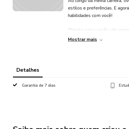
Ao longo da minha carreira, ti
estilos e preferências. E ago
habilidades com você!
*Neste curso, vocês vão apren
Mostrar mais
*Módulo 1: Fundamentos*
- História das unhas
Detalhes
- Anatomia das unhas
Garantia de 7 dias
Estud
*Módulo 2: Técnicas Básicas*
- Lista de matérias
- Esterilização