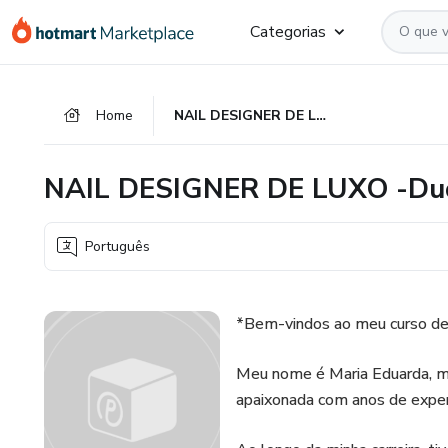
Ir
Ir
Ir
Categorias
para
para
para
o
o
o
conteúdo
pagamento
rodapé
Home
NAIL DESIGNER DE LUXO -Dudah Xavier
principal
NAIL DESIGNER DE LUXO -Dud
Português
*Bem-vindos ao meu curso de 
Meu nome é Maria Eduarda, m
apaixonada com anos de experiê