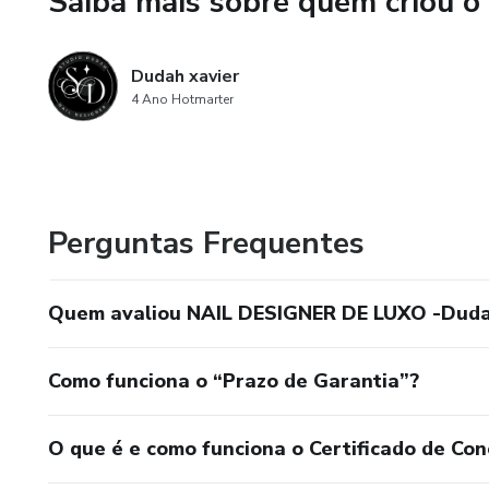
Saiba mais sobre quem criou o
- Uso de epi's
- Manicure
Dudah xavier
4 Ano Hotmarter
- Pedicure
*Módulo 3: Técnicas Avançad
- Gel na tips
Perguntas Frequentes
- Molde F1
Quem avaliou NAIL DESIGNER DE LUXO -Duda
- Postiça realista
Como funciona o “Prazo de Garantia”?
- Banho de gel
- Blindagem
O que é e como funciona o Certificado de Con