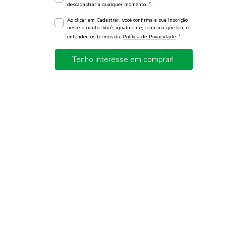
*
descadastrar a qualquer momento.
Ao clicar em Cadastrar, você confirma a sua inscrição
neste produto. Você, igualmente, confirma que leu, e
*
entendeu os termos da
Política de Privacidade
Tenho interesse em comprar!