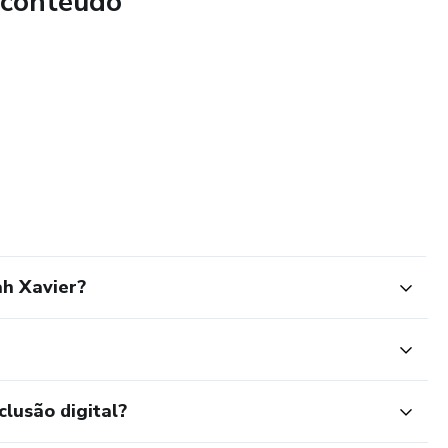
 conteúdo
as*
h Xavier?
clusão digital?