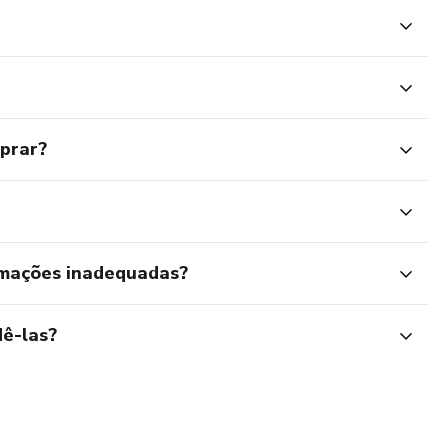
dades*
mprar?
rmações inadequadas?
ê-las?