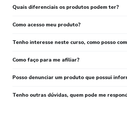
- ⁠Esmaltação em gel
Quais diferenciais os produtos podem ter?
*Módulo 4: Dicas e Exclusivi
Como acesso meu produto?
- Dicas exclusivas
Tenho interesse neste curso, como posso co
- Grupo VIP no WhatsApp
Como faço para me afiliar?
Posso denunciar um produto que possui info
Tenho outras dúvidas, quem pode me respond