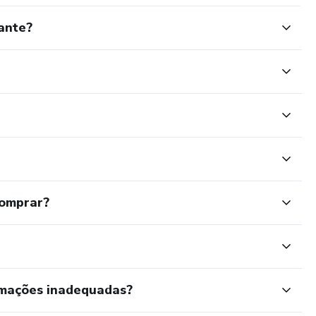
ante?
comprar?
rmações inadequadas?