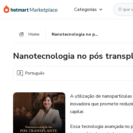
Ir
Ir
Ir
Categorias
para
para
para
o
o
o
conteúdo
pagamento
rodapé
Home
Nanotecnologia no pós transplante
principal
Nanotecnologia no pós transp
Português
A utilização de nanopartícul
inovadora que promete reduzir
capilar.
Essa tecnologia avançada no p