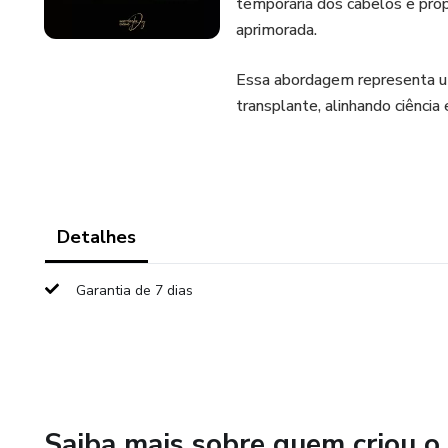
temporária dos cabelos e prop
aprimorada.
Essa abordagem representa u
transplante, alinhando ciência
Detalhes
Garantia de 7 dias
Saiba mais sobre quem criou o