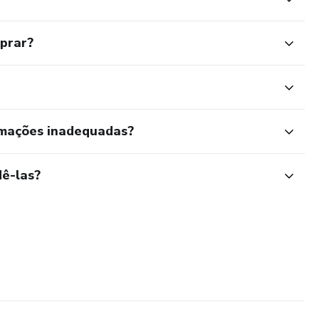
mprar?
rmações inadequadas?
ê-las?