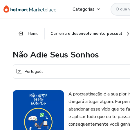
Ir
Ir
Ir
Categorias
para
para
para
o
o
o
conteúdo
pagamento
rodapé
Home
Carreira e desenvolvimento pessoal
principal
Não Adie Seus Sonhos
Português
A procrastinação é a sua pior i
chegará a lugar algum. Foi pe
abandonar esse vício que te faz
e aplicar tudo que eu te passa
consequentemente você ganhar