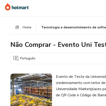
Ir
Ir
Ir
para
para
para
o
o
o
conteúdo
pagamento
rodapé
Home
Tecnologia e desenvolvimento de soft
principal
Não Comprar - Evento Uni Tes
Português
Evento de Teste da Universid
credenciamento com leitor de
Universidade Marketplaces par
de QR Code e Código de Barr