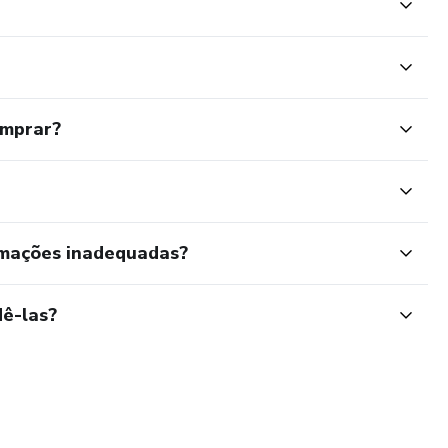
omprar?
rmações inadequadas?
ê-las?