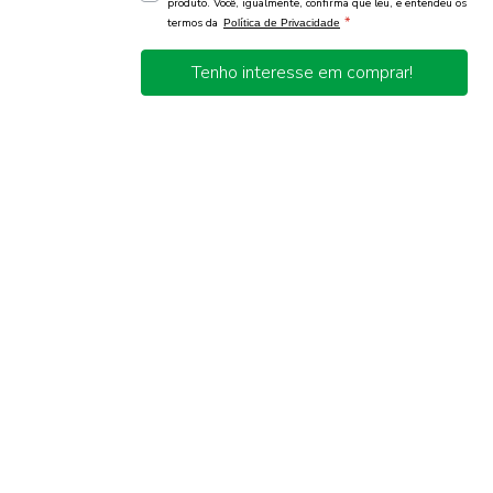
produto. Você, igualmente, confirma que leu, e entendeu os
*
termos da
Política de Privacidade
Tenho interesse em comprar!