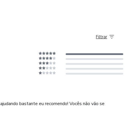
a pessoa batalhadora ,sonhadora é viajar o Mundo.
eições e exercícios, e prepare os alimentos com antecedência
Filtrar
s novos hábitos.
 pode fornecer o apoio necessário e tornar a jornada mais
se o poder dos pensamentos positivos e celebre cada pequena
 ajudando bastante eu recomendo! Vocês não vão se