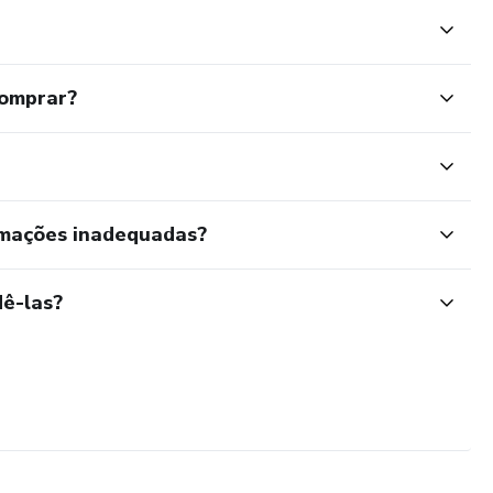
comprar?
rmações inadequadas?
ê-las?