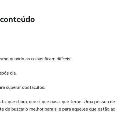
ular os hormônios relacionados à fome e saciedade, sendo
limentares inadequadas.
 conteúdo
 o metabolismo e a saúde mental, impactando negativamente
.
mo quando as coisas ficam difíceis!.
ntável
pós dia,
:
ra superar obstáculos.
a são a chave para resultados duradouros.
ta, que chora, que ri, que ousa, que teme. Uma pessoa de
e de buscar o melhor para si e para aqueles que estão ao
veis, como focar na melhora da saúde geral, pode aumentar a