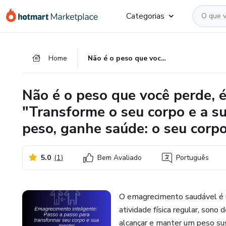
Ir
Ir
Ir
Categorias
para
para
para
o
o
o
conteúdo
pagamento
rodapé
Home
Não é o peso que você perde, é a vida que você ganha", "Transforme o seu corpo e a sua vida: comece hoje", ou "Perca peso, ganhe saúde: o seu corpo agradece".
principal
Não é o peso que você perde, é
"Transforme o seu corpo e a su
peso, ganhe saúde: o seu corp
5.0
(
1
)
Bem Avaliado
Português
O emagrecimento saudável é um
atividade física regular, sono
alcançar e manter um peso su