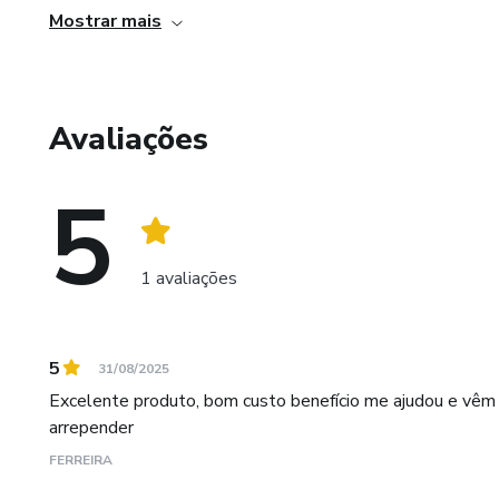
motivação.
Minha meta é simples , é ser feliz, é continuar sendo ess
Mostrar mais
Crie uma Rotina:
Defina horários fixos para ref
Avaliações
para facilitar a manutenção do
5
Busque Apoio:
Envolver amigos ou familiares
1 avaliações
leve.
Cuide da sua Mente:
5
31/08/2025
Acredite no seu potencial, u
Excelente produto, bom custo benefício me ajudou e vêm
conquista no processo.
arrepender
FERREIRA