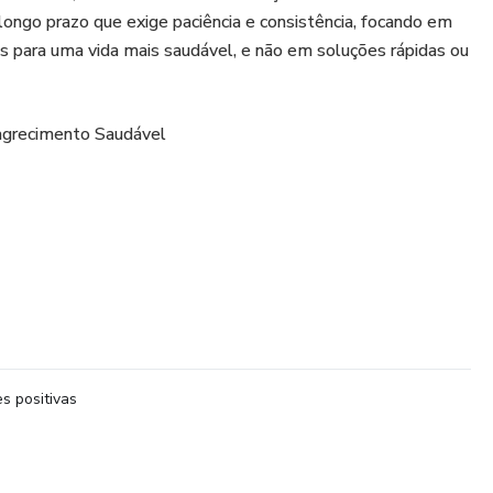
longo prazo que exige paciência e consistência, focando em
 para uma vida mais saudável, e não em soluções rápidas ou
magrecimento Saudável
cos em fibras, proteínas e gorduras saudáveis, e evite
res em nutrientes e ricos em sódio.
s é fundamental para queimar calorias e manter o corpo ativo
s positivas
encial para o sucesso a longo prazo.