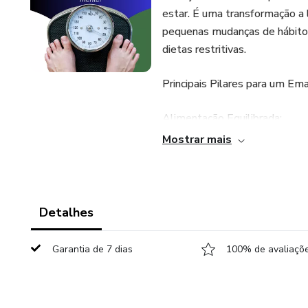
estar. É uma transformação a 
pequenas mudanças de hábitos
dietas restritivas.
Principais Pilares para um E
Alimentação Equilibrada:
Mostrar mais
Priorize alimentos naturais, ri
ultraprocessados, que são pob
Atividade Física:
Detalhes
A prática regular de exercício
Garantia de 7 dias
100% de avaliaçõe
e saudável, sendo um pilar ess
Sono de Qualidade: