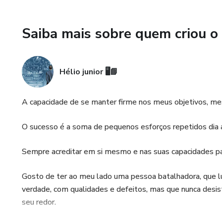
Um sono reparador ajuda a reg
crucial para evitar escolhas a
Saiba mais sobre quem criou o
Gerenciamento do Estresse:
Hélio junior 🖥️📘
O stress crônico pode afetar
o processo de emagrecimento
A capacidade de se manter firme nos meus objetivos, mes
Dicas para uma Jornada Suste
O sucesso é a soma de pequenos esforços repetidos dia a
Tenha Paciência e Consistência
Sempre acreditar em si mesmo e nas suas capacidades pa
Mudanças graduais e disciplin
⁠Gosto de ter ao meu lado uma pessoa batalhadora, que lu
Defina Metas Realistas:
verdade, com qualidades e defeitos, mas que nunca desist
seu redor.
Estabelecer objetivos alcançá