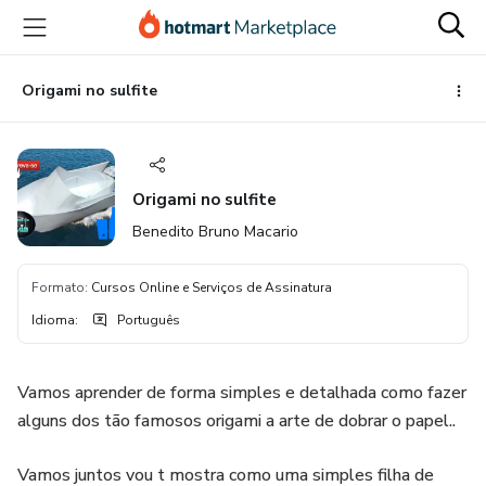
Ir
Ir
Ir
para
para
para
o
o
o
conteúdo
pagamento
rodapé
Origami no sulfite
principal
Origami no sulfite
Benedito Bruno Macario
Formato
:
Cursos Online e Serviços de Assinatura
Idioma
:
Português
Vamos aprender de forma simples e detalhada como fazer
alguns dos tão famosos origami a arte de dobrar o papel..
Vamos juntos vou t mostra como uma simples filha de