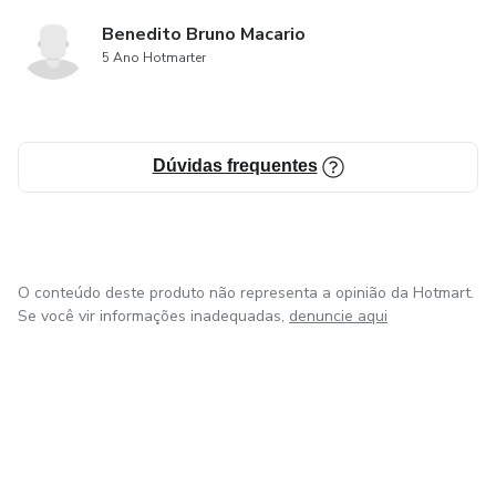
Benedito Bruno Macario
5 Ano Hotmarter
Dúvidas frequentes
O conteúdo deste produto não representa a opinião da Hotmart.
Se você vir informações inadequadas,
denuncie aqui
em Bogotá
em Amsterdam
em Madrid