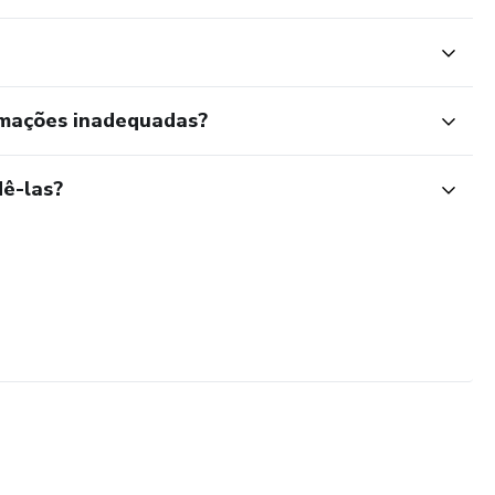
rmações inadequadas?
ê-las?