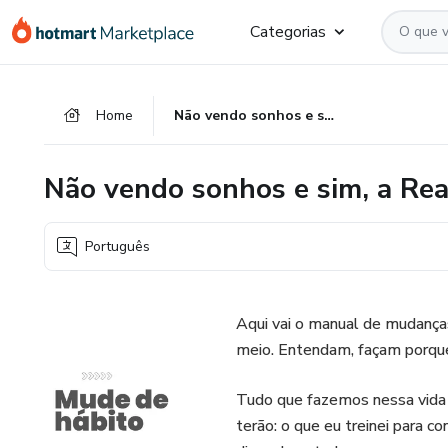
Ir
Ir
Ir
Categorias
para
para
para
o
o
o
conteúdo
pagamento
rodapé
Home
Não vendo sonhos e sim, a Realidade
principal
Não vendo sonhos e sim, a Rea
Português
Aqui vai o manual de mudança
meio. Entendam, façam porqu
Tudo que fazemos nessa vida é
terão: o que eu treinei para c