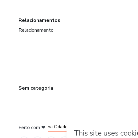
Relacionamentos
Relacionamento
Sem categoria
em Bogotá
em Amsterdam
em Madrid
na Cidade do México
Feito com
❤
em Belo Horizonte