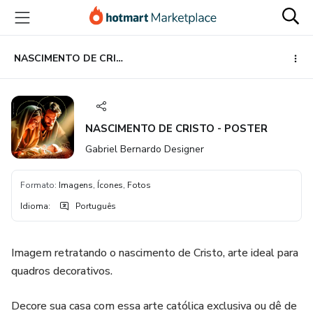
Ir
Ir
Ir
para
para
para
o
o
o
conteúdo
pagamento
rodapé
NASCIMENTO DE CRISTO - POSTER
principal
NASCIMENTO DE CRISTO - POSTER
Gabriel Bernardo Designer
Formato
:
Imagens, Ícones, Fotos
Idioma
:
Português
Imagem retratando o nascimento de Cristo, arte ideal para
quadros decorativos.
Decore sua casa com essa arte católica exclusiva ou dê de