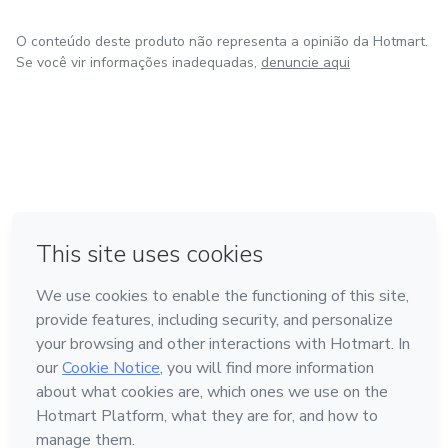
O conteúdo deste produto não representa a opinião da Hotmart.
Se você vir informações inadequadas,
denuncie aqui
em Bogotá
em Amsterdam
em Madrid
na Cidade do México
Feito com
❤
em Belo Horizonte
Conheça a Hotmart
Idioma
Português