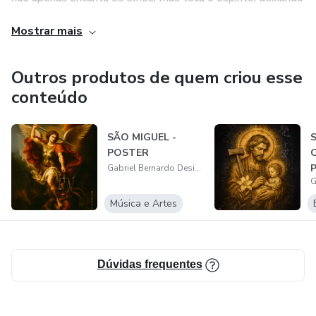
rastros do divino no mundo. Dessa forma, a arte se torna
Mostrar mais
um testemunho da eternidade, uma expressão sensível
daquilo que a fé contempla e o coração anseia."
Outros produtos de quem criou esse
conteúdo
SÃO MIGUEL -
POSTER
Gabriel Bernardo Designer
Música e Artes
Dúvidas frequentes