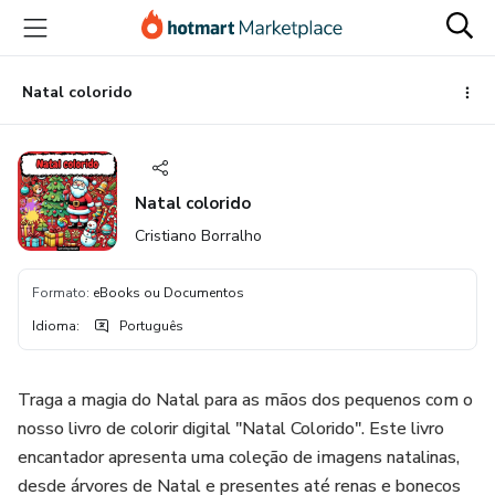
Ir
Ir
Ir
para
para
para
o
o
o
conteúdo
pagamento
rodapé
Natal colorido
principal
Natal colorido
Cristiano Borralho
Formato
:
eBooks ou Documentos
Idioma
:
Português
Traga a magia do Natal para as mãos dos pequenos com o
nosso livro de colorir digital "Natal Colorido". Este livro
encantador apresenta uma coleção de imagens natalinas,
desde árvores de Natal e presentes até renas e bonecos