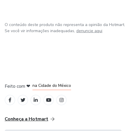
O conteúdo deste produto não representa a opinião da Hotmart.
Se você vir informações inadequadas,
denuncie aqui
em Bogotá
em Amsterdam
em Madrid
na Cidade do México
Feito com
❤
em Belo Horizonte
Conheça a Hotmart