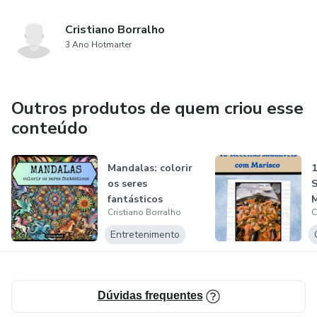
Cristiano Borralho
3 Ano Hotmarter
Outros produtos de quem criou esse
conteúdo
Mandalas: colorir
1
os seres
S
fantásticos
M
Cristiano Borralho
C
Entretenimento
Dúvidas frequentes