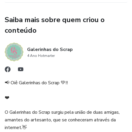
Esperamos vê-lo(a) em nossa aula!
Saiba mais sobre quem criou o
Atenciosamente, Equipe Galerinhas do Scrap
conteúdo
Galerinhas do Scrap
4 Ano Hotmarter
📢 Oiê Galerinhas do Scrap 💚!!
❤️
O Galerinhas do Scrap surgiu pela união de duas amigas,
amantes do artesanto, que se conheceram através da
internet.👋