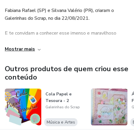
Fabiana Rafael (SP) e Silvana Valério (PR), criaram o
Galerinhas do Scrap, no dia 22/08/2021.
E te convidam a conhecer esse imenso e maravilhoso
mundo do papel.
Mostrar mais
Queremos que você se divirta muito e guarde suas
recordações de forma única, a qual possa dividir com
Outros produtos de quem criou esse
parentes e amigos o seu talento e criatividade.
conteúdo
Além de poder criar presentes incríveis, decorar sua casa ou
escritório e até quem sabe um $$ extra.
Cola Papel e
Tesoura - 2
F
Galerinhas do Scrap
G
💚Venha despertar a criança que existe dentro de você!
Música e Artes
❤️Equipe Galerinhas do Scrap 💚