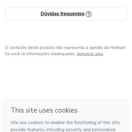
✍🏻
Dúvidas frequentes
O conteúdo deste produto não representa a opinião da Hotmart.
Se você vir informações inadequadas,
denuncie aqui
em Amsterdam
em Madrid
em Bogotá
Feito com
❤
em Belo Horizonte
na Cidade do México