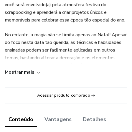
você será envolvido(a) pela atmosfera festiva do
scrapbooking e aprenderá a criar projetos únicos e
memoráveis para celebrar essa época tão especial do ano.
No entanto, a magia não se limita apenas ao Natal! Apesar
do foco nesta data tão querida, as técnicas e habilidades
ensinadas podem ser facilmente aplicadas em outros
temas, bastando alterar a decoração e os elementos
utilizados. Isso significa que você terá a liberdade criativa
Mostrar mais
para personalizar seus projetos de acordo com qualquer
ocasião ou evento especial.
Explore os encantos do Natal com papéis coloridos,
Acessar produto comprado
enfeites temáticos e inspiração criativa para criar álbuns,
cartões e decorações que celebram a época mais mágica
do ano. Com o auxílio dos nossos instrutores
Conteúdo
Vantagens
Detalhes
especializados, você será guiado(a) em cada passo, desde