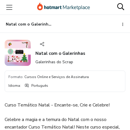
Ir
Ir
Ir
para
para
para
o
o
o
conteúdo
pagamento
rodapé
Natal com o Galerinhas
principal
Natal com o Galerinhas
Galerinhas do Scrap
Formato
:
Cursos Online e Serviços de Assinatura
Idioma
:
Português
Curso Temático Natal - Encante-se, Crie e Celebre!
Celebre a magia e a ternura do Natal com o nosso
encantador Curso Temático Natal! Neste curso especial,