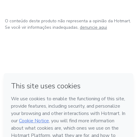
O conteúdo deste produto não representa a opinião da Hotmart.
Se você vir informações inadequadas,
denuncie aqui
em Amsterdam
em Madrid
em Bogotá
Feito com
❤
em Belo Horizonte
na Cidade do México
Conheça a Hotmart
Idioma