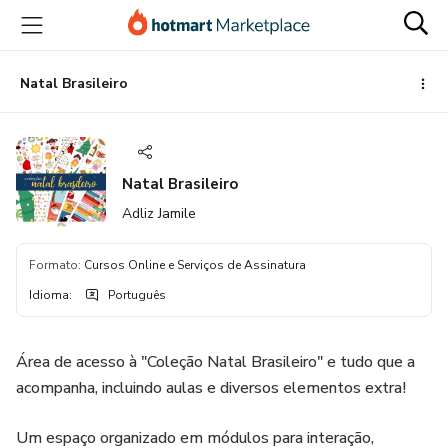
Ir
Ir
Ir
para
para
para
o
o
o
conteúdo
pagamento
rodapé
Natal Brasileiro
principal
Natal Brasileiro
Adliz Jamile
Formato
:
Cursos Online e Serviços de Assinatura
Idioma
:
Português
Área de acesso à "Coleção Natal Brasileiro" e tudo que a
acompanha, incluindo aulas e diversos elementos extra!
Um espaço organizado em módulos para interação,