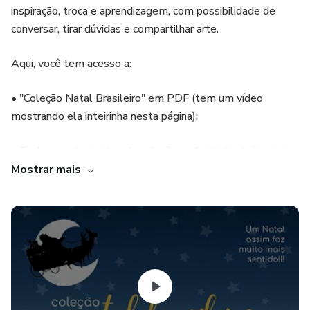
inspiração, troca e aprendizagem, com possibilidade de
conversar, tirar dúvidas e compartilhar arte.
Aqui, você tem acesso a:
• "Coleção Natal Brasileiro" em PDF (tem um vídeo
mostrando ela inteirinha nesta página);
• Todos os elementos da coleção no formato de imagens
PNG;
Mostrar mais
• Um December Daily inspiracional e projetos
inspiracionais, organizados e longe das distrações das
redes sociais, para te dar ideias de como usar a coleção;
• Todos os elementos que forem produzidos para esse
December Daily e para qualquer projeto feito com a