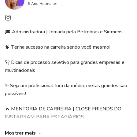
SIM, então fica tranquilo que a gente tá junto nessa!
5 Ano Hotmarter
QUANTO VALE SUA CARREIRA PRA VOCÊ? 💪🏼
🎓 Administradora | Jornada pela Petrobras e Siemens
🧠 Tenha sucesso na carreira sendo você mesmo!
🚀 Dicas de processo seletivo para grandes empresas e
multinacionais
✨ Seja um profissional fora da média, metas grandes são
possíveis!
🔥 MENTORIA DE CARREIRA | CLOSE FRIENDS DO
INSTAGRAM PARA ESTAGIÁRIOS
👊🏼 Perfil descontraído para quem pensa grande!
Mostrar mais