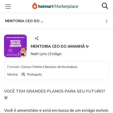
Ir
Ir
Ir
para
para
para
o
o
o
conteúdo
pagamento
rodapé
MENTORIA CEO DO AMANHÃ ✨
principal
MENTORIA CEO DO AMANHÃ ✨
Nath Lyrio | Estágio
Formato
:
Cursos Online e Serviços de Assinatura
Idioma
:
Português
VOCÊ TEM GRANDES PLANOS PARA SEU FUTURO?
🚨
Você é universitário e está em busca de um estágio incrível,