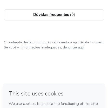
🍀 Autoconhecimento é tudo, vem você também para essa
trajetória!
Dúvidas frequentes
📧 Contato:
LinkedIn: https://www.linkedin.com/in/nathalialyrio/
O conteúdo deste produto não representa a opinião da Hotmart.
Se você vir informações inadequadas,
denuncie aqui
E-mail: nathalialyrio09@outlook.com
Instagram: @nlyrio
em Amsterdam
em Madrid
em Bogotá
Feito com
❤
em Belo Horizonte
na Cidade do México