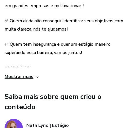
em grandes empresas e multinacionais!
✅ Quem ainda não conseguiu identificar seus objetivos com
muita clareza, nós te ajudamos!
✅ Quem tem insegurança e quer um estágio maneiro
superando essa barreira, vamos juntos!
BENEFÍCIOS:
Mostrar mais
📚 A mentoria é com parte individual, ou seja, teremos
encontros ao vivo, só você e eu, onde falaremos TUDO
Saiba mais sobre quem criou o
voltado especialmente pra sua realidade, FEITO PRA
conteúdo
VOCÊ!
📚 A consultoria é contínua até você conseguir seu primeiro
Nath Lyrio | Estágio