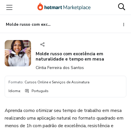
Ir
Ir
Ir
para
para
para
o
o
o
conteúdo
pagamento
rodapé
Molde russo com excelência em naturalidade e tempo em mesa
principal
Molde russo com excelência em
naturalidade e tempo em mesa
Cíntia Ferreira dos Santos
Formato
:
Cursos Online e Serviços de Assinatura
Idioma
:
Português
Aprenda como otimizar seu tempo de trabalho em mesa
realizando uma aplicação natural no formato quadrado em
menos de 1h com padrão de excelência, resistência e