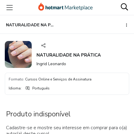
Ir
Ir
Ir
para
para
para
o
o
o
conteúdo
pagamento
rodapé
NATURALIDADE NA PRÁTICA
principal
NATURALIDADE NA PRÁTICA
Ingrid Leonardo
Formato
:
Cursos Online e Serviços de Assinatura
Idioma
:
Português
Produto indisponível
Cadastre-se e mostre seu interesse em comprar para o(a)
autor(a) deste curso!