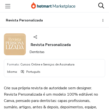
Ir
Ir
Ir
para
para
para
o
o
o
conteúdo
pagamento
rodapé
Revista Personalizada
principal
Revista Personalizada
Dentistas
Formato
:
Cursos Online e Serviços de Assinatura
Idioma
:
Português
Crie sua própria revista de autoridade sem designer.
Revista Personalizada é um modelo 100% editável no
Canva, pensado para dentistas: capas profissionais,
sumário, artigos, antes & depois, depoimentos, equipe,