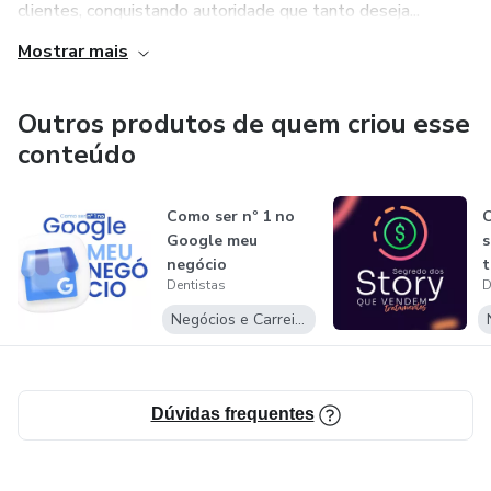
clientes, conquistando autoridade que tanto deseja...
Mostrar mais
Outros produtos de quem criou esse
conteúdo
Como ser nº 1 no
O
Google meu
s
negócio
t
Dentistas
D
Negócios e Carreira
Dúvidas frequentes