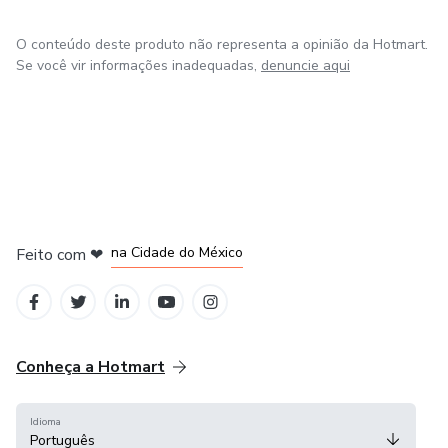
O conteúdo deste produto não representa a opinião da Hotmart.
Se você vir informações inadequadas,
denuncie aqui
em Bogotá
em Amsterdam
em Madrid
na Cidade do México
Feito com
❤
em Belo Horizonte
Conheça a Hotmart
Idioma
Português