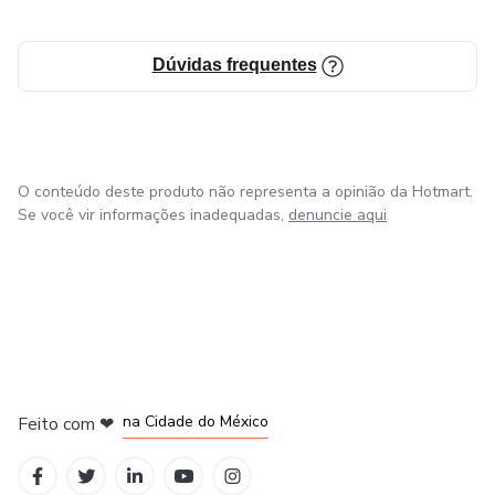
Dúvidas frequentes
O conteúdo deste produto não representa a opinião da Hotmart.
Se você vir informações inadequadas,
denuncie aqui
em Bogotá
em Amsterdam
em Madrid
na Cidade do México
Feito com
❤
em Belo Horizonte