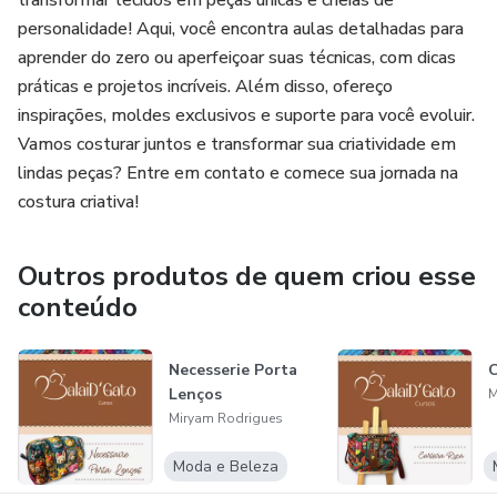
transformar tecidos em peças únicas e cheias de
personalidade! Aqui, você encontra aulas detalhadas para
aprender do zero ou aperfeiçoar suas técnicas, com dicas
práticas e projetos incríveis. Além disso, ofereço
inspirações, moldes exclusivos e suporte para você evoluir.
Vamos costurar juntos e transformar sua criatividade em
lindas peças? Entre em contato e comece sua jornada na
costura criativa!
Outros produtos de quem criou esse
conteúdo
Necesserie Porta
C
Lenços
M
Miryam Rodrigues
Moda e Beleza