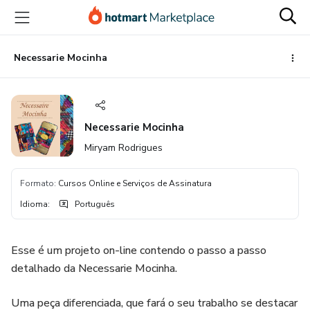
Ir
Ir
Ir
para
para
para
o
o
o
conteúdo
pagamento
rodapé
Necessarie Mocinha
principal
Necessarie Mocinha
Miryam Rodrigues
Formato
:
Cursos Online e Serviços de Assinatura
Idioma
:
Português
Esse é um projeto on-line contendo o passo a passo
detalhado da Necessarie Mocinha.
Uma peça diferenciada, que fará o seu trabalho se destacar