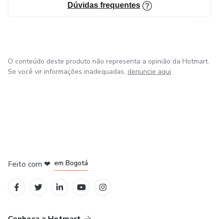
Dúvidas frequentes
O conteúdo deste produto não representa a opinião da Hotmart.
Se você vir informações inadequadas,
denuncie aqui
em Amsterdam
em Madrid
em Bogotá
Feito com
❤
em Belo Horizonte
na Cidade do México