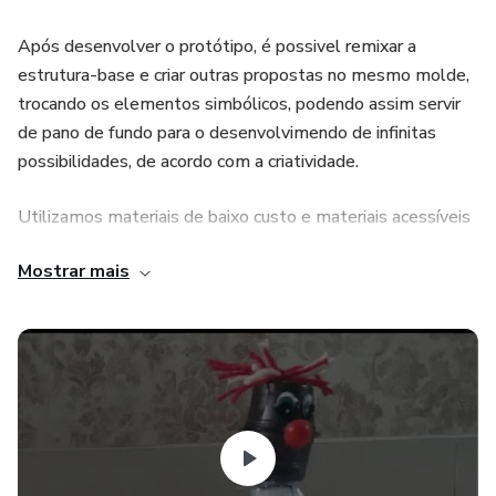
Após desenvolver o protótipo, é possivel remixar a
estrutura-base e criar outras propostas no mesmo molde,
trocando os elementos simbólicos, podendo assim servir
de pano de fundo para o desenvolvimendo de infinitas
possibilidades, de acordo com a criatividade.
Utilizamos materiais de baixo custo e materiais acessíveis
pois acreditamos que é possível criar bons projetos de
Mostrar mais
maneira barata e para todos.