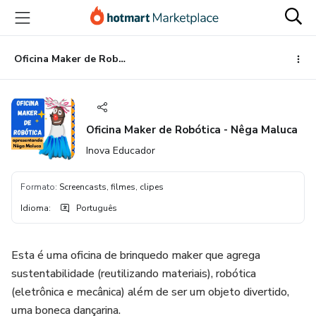
Ir
Ir
Ir
para
para
para
o
o
o
conteúdo
pagamento
rodapé
Oficina Maker de Robótica - Nêga Maluca
principal
Oficina Maker de Robótica - Nêga Maluca
Inova Educador
Formato
:
Screencasts, filmes, clipes
Idioma
:
Português
Esta é uma oficina de brinquedo maker que agrega
sustentabilidade (reutilizando materiais), robótica
(eletrônica e mecânica) além de ser um objeto divertido,
uma boneca dançarina.