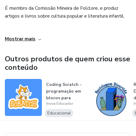
É membro da Comissão Mineira de Folclore, e produz
artigos e livros sobre cultura popular e literatura infantil.
É diretor do Museu Escola, espaço que mescla escola de
Mostrar mais
robótica e museu do brinquedo.
www.inovaeducador.com.br
Outros produtos de quem criou esse
conteúdo
Coding Scratch -
R
programação em
D
blocos para
d
Inova Educador
I
crianças e profe...
Educacional