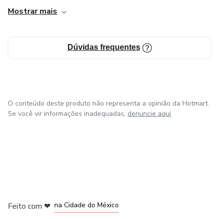
Possuo soluções próprias de forma prática e ao mesmo
Mostrar mais
tempo analítica, baseado em números e com lógica
aplicada.
Dúvidas frequentes
O intuito aqui é repassar meu conhecimento e experiência
com e-books e cursos, para trazer resultados que vão
melhorar sua vida pessoal e profissional.
O conteúdo deste produto não representa a opinião da Hotmart.
Se você vir informações inadequadas,
denuncie aqui
em Bogotá
em Amsterdam
em Madrid
na Cidade do México
Feito com
❤
em Belo Horizonte