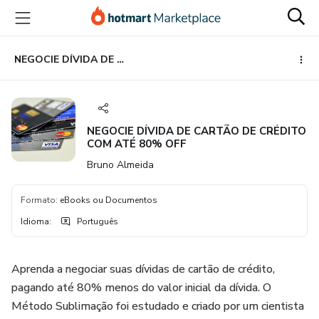
Ir
Ir
Ir
para
para
para
o
o
o
conteúdo
pagamento
rodapé
NEGOCIE DÍVIDA DE CARTÃO DE CRÉDITO COM ATÉ 80% OFF
principal
NEGOCIE DÍVIDA DE CARTÃO DE CRÉDITO
COM ATÉ 80% OFF
Bruno Almeida
Formato
:
eBooks ou Documentos
Idioma
:
Português
Aprenda a negociar suas dívidas de cartão de crédito,
pagando até 80% menos do valor inicial da dívida. O
Método Sublimação foi estudado e criado por um cientista